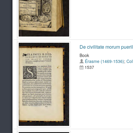
De civilitate morum puer
Book
Érasme (1469-1536)
;
Col
1537