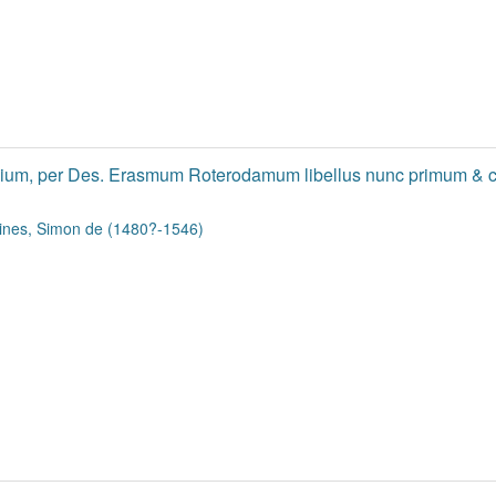
ilium, per Des. Erasmum Roterodamum libellus nunc primum & c
ines, Simon de (1480?-1546)