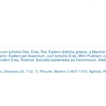
, cum scholiis Des. Eras. Rot. Eadem disticha graece, a Maxim
asmo. Eadem per Ausonium, cum scholiis Eras. Mimi Publiani, cu
eundem Eras. Roterod. Isocratis paraenesis ad Demonicum. Additi
o, Dionysius (02..?-02..?)
;
Planude, Maxime (1260?-1310)
;
Agricola, 