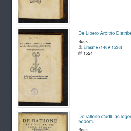
De Libero Arbitrio Diatrib
Book
Érasme (1469-1536)
1524
De ratione studii, ac lege
eodem.
Book