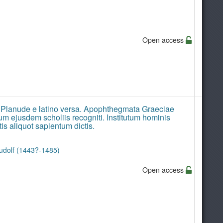
Open access
o Planude e latino versa. Apophthegmata Graeciae
m ejusdem scholiis recogniti. Institutum hominis
s aliquot sapientum dictis.
Rudolf (1443?-1485)
Open access