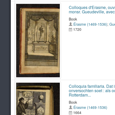
Colloques d'Erasme, ouvrage
monsr. Gueudeville, avec d
Book
Érasme (1469-1536)
;
Gue
1720
Colloquia familiaria. Dat
onversochten soet : als o
Rotterdam...
Book
Érasme (1469-1536)
1664