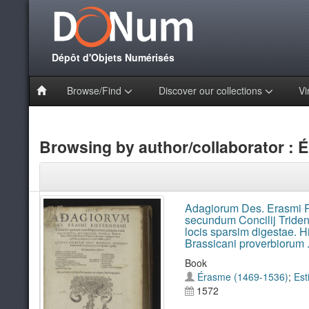
Dépôt d'Objets Numérisés
Browse/Find
Discover our collections
Vi
Browsing by author/collaborator : 
Adagiorum Des. Erasmi R
secundum Concilij Triden
locis sparsim digestae. H
Brassicani proverbiorum .
Book
Érasme (1469-1536)
;
Est
1572