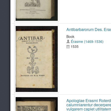
Antibarbarorum Des. Eras
Book
Érasme (1469-1536)
1535
Apologiae Erasmi Roterdam
calumniarentur decerpere 
vulgarem capiet utilitatem