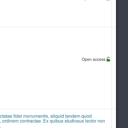
Open access
ectatae fidei monumentis, aliquid tandem quod
t, ordinem contractae. Ex quibus studiosus lector non
.