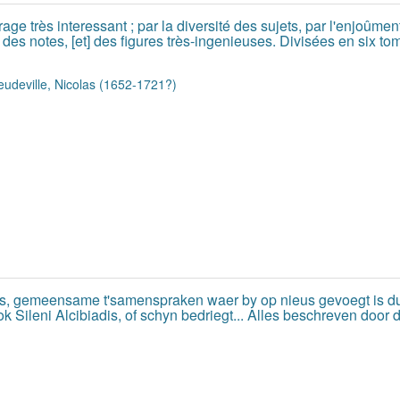
 très interessant ; par la diversité des sujets, par l'enjoûment, 
es notes, [et] des figures très-ingenieuses. Divisées en six to
udeville, Nicolas (1652-1721?)
 is, gemeensame t'samenspraken waer by op nieus gevoegt is dulc
ok Sileni Alcibiadis, of schyn bedriegt... Alles beschreven do