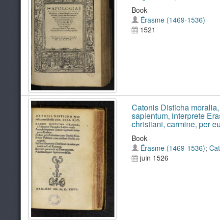
Book
Érasme (1469-1536)
1521
Catonis Disticha moralia
sapientum, interprete Er
christiani, carmine, per 
Book
Érasme (1469-1536)
;
Cat
juin 1526