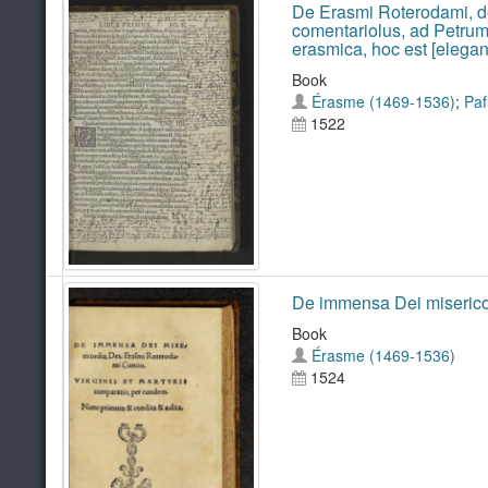
De Erasmi Roterodami, de 
comentariolus, ad Petrum 
erasmica, hoc est [elegan
Book
Érasme (1469-1536)
;
Paf
1522
De immensa Dei misericor
Book
Érasme (1469-1536)
1524