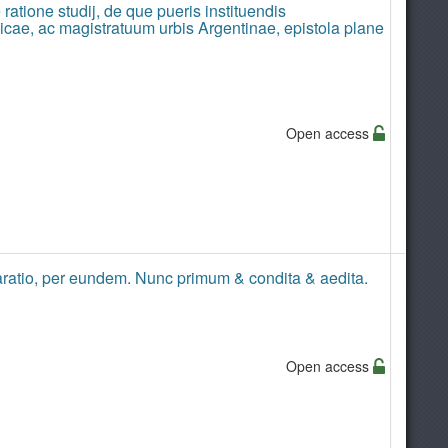
tione studij, de que pueris instituendis
icae, ac magistratuum urbis Argentinae, epistola plane
Open access
aratio, per eundem. Nunc primum & condita & aedita.
Open access