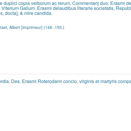
duplici copia verborum ac rerum, Commentarij duo. Erasmi de ra
Viterium Gallum. Erasmi delaudibus literarie societatis, Republ
s, docta], & mire candida.
raet, Albert [imprimeur] (148.-155.)
dia, Des. Erasmi Roterodami concio, virginis et martyris comp