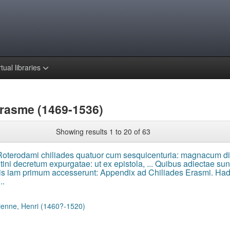
rtual libraries
Érasme (1469-1536)
Showing results 1 to 20 of 63
oterodami chiliades quatuor cum sesquicenturia: magnacum dil
tini decretum expurgatae: ut ex epistola, ... Quibus adiectae s
is iam primum accesserunt: Appendix ad Chiliades Erasmi. Hadri
..
ienne, Henri (1460?-1520)