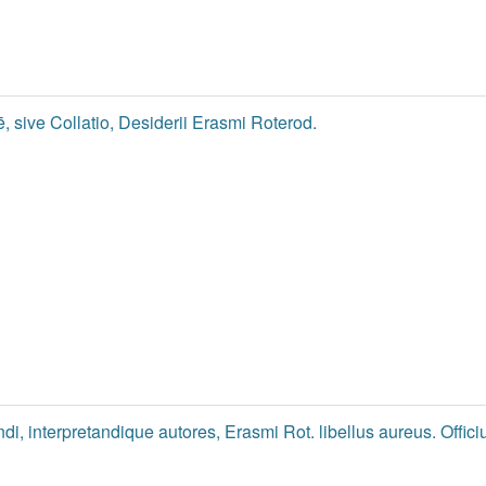
ē, sive Collatio, Desiderii Erasmi Roterod.
ndi, interpretandique autores, Erasmi Rot. libellus aureus. Offic