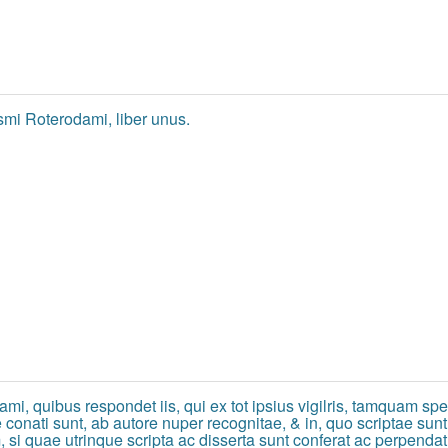
mi Roterodami, liber unus.
i, quibus respondet iis, qui ex tot ipsius vigilris, tamquam sp
conati sunt, ab autore nuper recognitae, & in, quo scriptae sun
, si quae utrinque scripta ac disserta sunt conferat ac perpendat