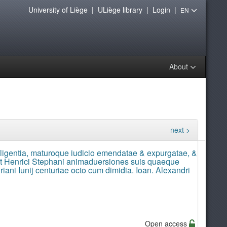
University of Liège
|
ULiège library
|
Login
|
EN
About
next >
igentia, maturoque iudicio emendatae & expurgatae, &
unt Henrici Stephani animaduersiones suis quaeque
ani Iunij centuriae octo cum dimidia. Ioan. Alexandri
Open access