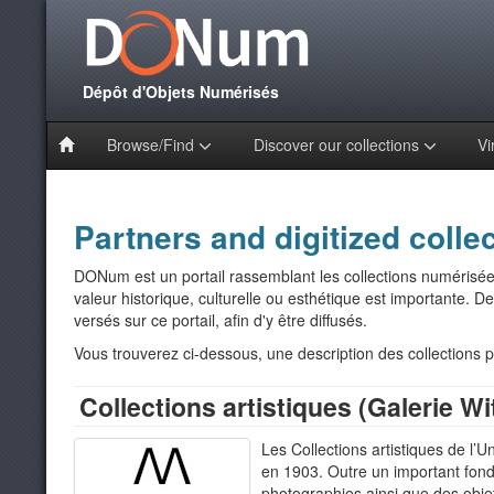
Dépôt d'Objets Numérisés
Browse/Find
Discover our collections
Vi
Partners and digitized colle
DONum est un portail rassemblant les collections numérisées
valeur historique, culturelle ou esthétique est importante.
versés sur ce portail, afin d'y être diffusés.
Vous trouverez ci-dessous, une description des collections
Collections artistiques (Galerie Wit
Les Collections artistiques de l’U
en 1903. Outre un important fonds
photographies ainsi que des objet