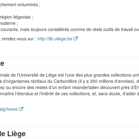
ichement enluminés ;
égion liégeoise ;
moderne ;
 courants, mais toujours considérés comme de réels outils de travail o
, rendez-vous sur :
http://lib.uliege.be
le
male de l'Université de Liège est l'une des plus grandes collections uni
 d'organismes récifaux du Carbonifère (il y a 350 millions d'années), 
ées) ou encore des restes d'un enfant néandertalien découvert près d'E
naître l'étendue et l'intérêt de ces collections, et, sans doute, d'aider
alslg/home
de Liège