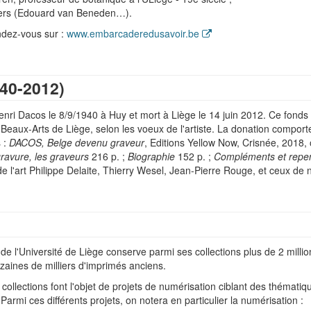
ers (Edouard van Beneden…).
ndez-vous sur :
www.embarcaderedusavoir.be
40-2012)
i Dacos le 8/9/1940 à Huy et mort à Liège le 14 juin 2012. Ce fonds 
eaux-Arts de Liège, selon les voeux de l'artiste. La donation comport
 :
DACOS, Belge devenu graveur
, Editions Yellow Now, Crisnée, 2018
ravure, les graveurs
216 p. ;
Biographie
152 p. ;
Compléments et repen
 de l'art Philippe Delaite, Thierry Wesel, Jean-Pierre Rouge, et ceux d
e l'Université de Liège conserve parmi ses collections plus de 2 mill
izaines de milliers d'imprimés anciens.
llections font l'objet de projets de numérisation ciblant des thématiqu
 Parmi ces différents projets, on notera en particulier la numérisation :