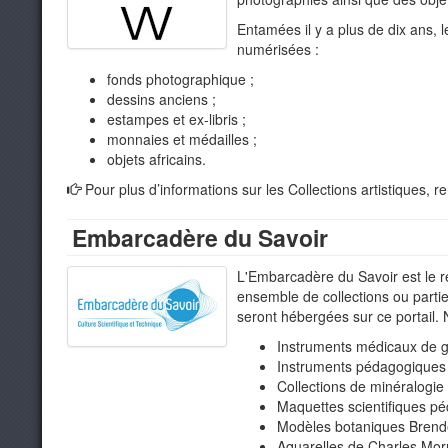
Entamées il y a plus de dix ans,
numérisées :
fonds photographique ;
dessins anciens ;
estampes et ex-libris ;
monnaies et médailles ;
objets africains.
Pour plus d’informations sur les Collections artistiques, 
Embarcadère du Savoir
L'Embarcadère du Savoir est le ré
ensemble de collections ou parties
seront hébergées sur ce portail.
Instruments médicaux de gy
Instruments pédagogiques d
Collections de minéralogie 
Maquettes scientifiques p
Modèles botaniques Brendel
Aquarelles de Charles Morr