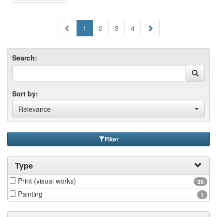
1
2
3
4
Search:
Sort by:
Relevance
Filter
Type
Print (visual works)
38
Painting
1