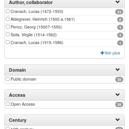
Author, collaborator
Cranach, Lucas (1472-1553)
23
Aldegrever, Heinrich (1502-a.1561)
8
Pencz, Georg (1500?-1550)
3
Solis, Virgile (1514-1562)
3
Cranach, Lucas (1515-1586)
1
Voir plus
Domain
Public domain
39
Access
Open Access
39
Century