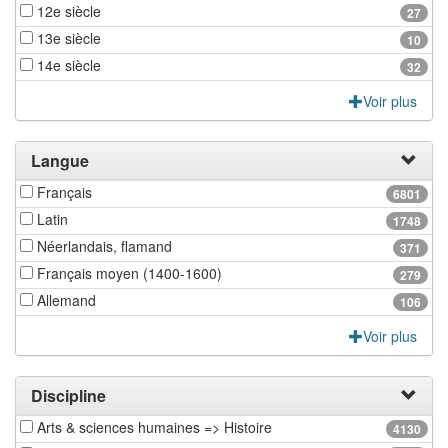
12e siècle
27
13e siècle
10
14e siècle
32
Voir plus
Langue
Français
6801
Latin
1748
Néerlandais, flamand
371
Français moyen (1400-1600)
279
Allemand
106
Voir plus
Discipline
Arts & sciences humaines => Histoire
4130