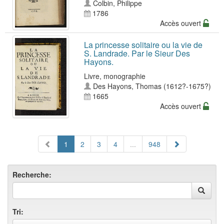
Colbin, Philippe
1786
Accès ouvert
La princesse solitaire ou la vie de
S. Landrade. Par le Sieur Des
Hayons.
Livre, monographie
Des Hayons, Thomas (1612?-1675?)
1665
Accès ouvert
1
2
3
4
...
948
Recherche:
Tri: