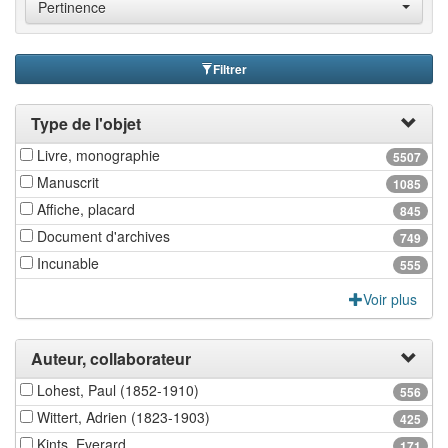
Pertinence
Filtrer
Type de l'objet
Livre, monographie
5507
Manuscrit
1085
Affiche, placard
845
Document d'archives
749
Incunable
555
Voir plus
Auteur, collaborateur
Lohest, Paul (1852-1910)
556
Wittert, Adrien (1823-1903)
425
Kints, Everard
171