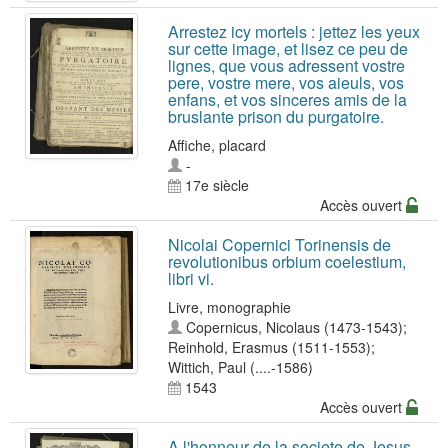
Arrestez icy mortels : jettez les yeux
sur cette image, et lisez ce peu de
lignes, que vous adressent vostre
pere, vostre mere, vos aieuls, vos
enfans, et vos sinceres amis de la
bruslante prison du purgatoire.
Affiche, placard
-
17e siècle
Accès ouvert
Nicolai Copernici Torinensis de
revolutionibus orbium coelestium,
libri vi.
Livre, monographie
Copernicus, Nicolaus (1473-1543)
;
Reinhold, Erasmus (1511-1553)
;
Wittich, Paul (....-1586)
1543
Accès ouvert
A l'honneur de la societe de Jesus,