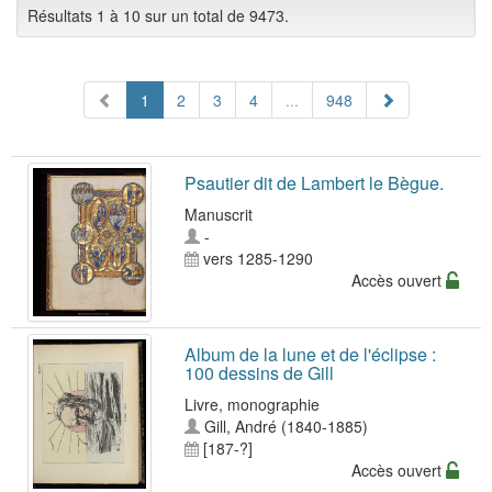
Résultats 1 à 10 sur un total de 9473.
1
2
3
4
...
948
Psautier dit de Lambert le Bègue.
Manuscrit
-
vers 1285-1290
Accès ouvert
Album de la lune et de l'éclipse :
100 dessins de Gill
Livre, monographie
Gill, André (1840-1885)
[187-?]
Accès ouvert