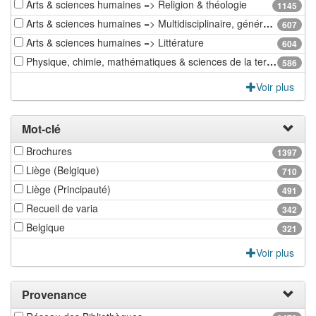
Arts & sciences humaines => Religion & théologie
1145
Arts & sciences humaines => Multidisciplinaire, généralités & autres
607
Arts & sciences humaines => Littérature
604
Physique, chimie, mathématiques & sciences de la terre => Sciences de la terre & géographie physique
586
Voir plus
Mot-clé
Brochures
1397
Liège (Belgique)
710
Liège (Principauté)
491
Recueil de varia
342
Belgique
321
Voir plus
Provenance