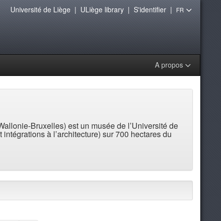
Université de Liège
|
ULiège library
|
S'identifier
|
FR
A propos
 Wallonie-Bruxelles) est un musée de l’Université de
 intégrations à l’architecture) sur 700 hectares du