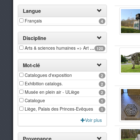
Langue
Français
4
Discipline
Arts & sciences humaines => Art & histoire de l'art
120
Mot-clé
Catalogues d'exposition
2
Exhibition catalogs.
2
Musée en plein air - ULiège
2
Catalogue
1
Liège, Palais des Princes-Evêques
1
Voir plus
Provenance