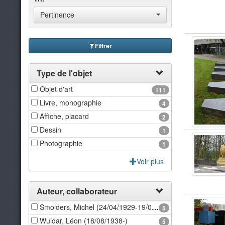
Pertinence
Filtrer
Type de l'objet
Objet d'art
111
Livre, monographie
4
Affiche, placard
2
Dessin
1
Photographie
1
Voir plus
Auteur, collaborateur
Smolders, Michel (24/04/1929-19/07/2015)
5
Wuidar, Léon (18/08/1938-)
5