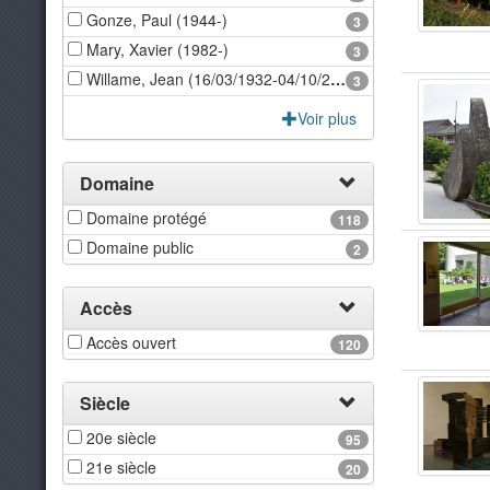
Gonze, Paul (1944-)
3
Mary, Xavier (1982-)
3
Willame, Jean (16/03/1932-04/10/2014)
3
Voir plus
Domaine
Domaine protégé
118
Domaine public
2
Accès
Accès ouvert
120
Siècle
20e siècle
95
21e siècle
20