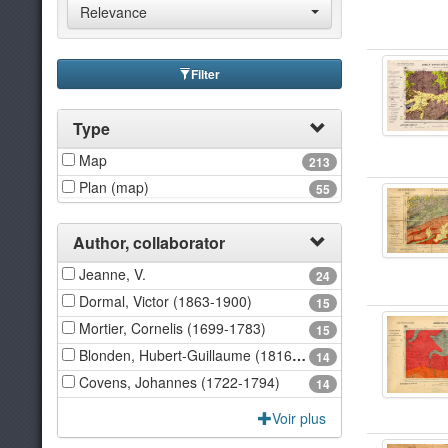
Relevance
Filter
Type
Map
213
Plan (map)
55
Author, collaborator
Jeanne, V.
24
Dormal, Victor (1863-1900)
15
Mortier, Cornelis (1699-1783)
15
Blonden, Hubert-Guillaume (1816-1881)
14
Covens, Johannes (1722-1794)
14
Voir plus