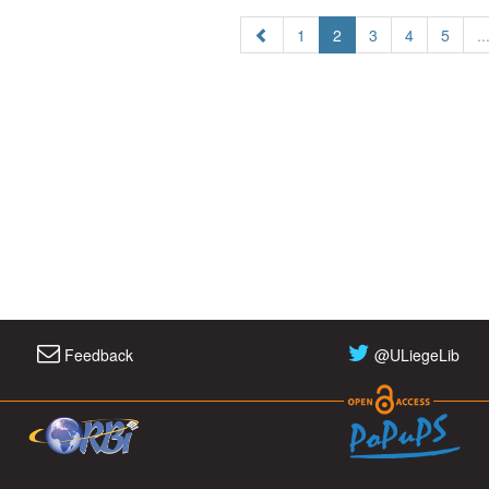
1
2
3
4
5
..
Feedback
@ULiegeLib