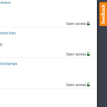
 Esneux
Open access
 Grand-Han
5)
Open access
- Dochamps
Open access