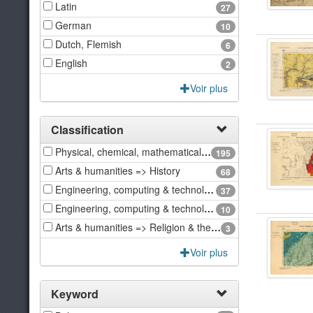
Latin
27
German
10
Dutch, Flemish
6
English
2
Voir plus
Classification
Physical, chemical, mathematical & earth Sciences => Earth sciences & physical geography
195
Arts & humanities => History
68
Engineering, computing & technology => Architecture
37
Engineering, computing & technology => Civil engineering
10
Arts & humanities => Religion & theology
3
Voir plus
Keyword