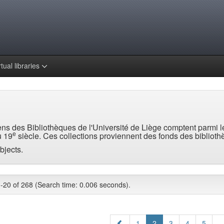
rtual libraries
iens des Bibliothèques de l'Université de Liège comptent parmi
e
 19
siècle. Ces collections proviennent des fonds des biblio
bjects.
-20 of 268 (Search time: 0.006 seconds).
1
2
3
4
5
..