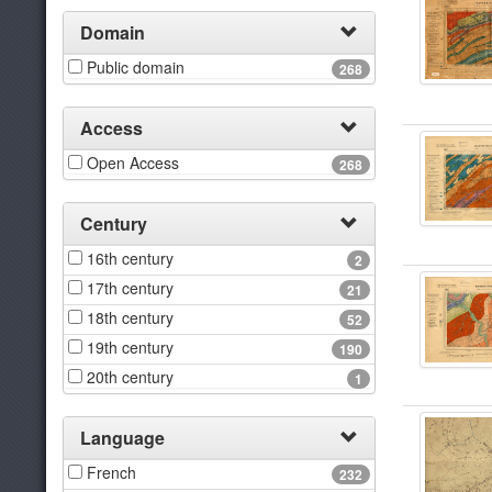
Domain
Public domain
268
Access
Open Access
268
Century
16th century
2
17th century
21
18th century
52
19th century
190
20th century
1
Language
French
232