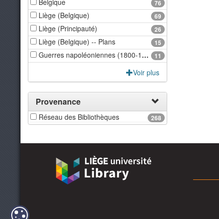
Belgique
76
Liège (Belgique)
69
Liège (Principauté)
26
Liège (Belgique) -- Plans
15
Guerres napoléoniennes (1800-1815) -- Campagnes et batailles -- Cartes
11
Voir plus
Provenance
Réseau des Bibliothèques
268