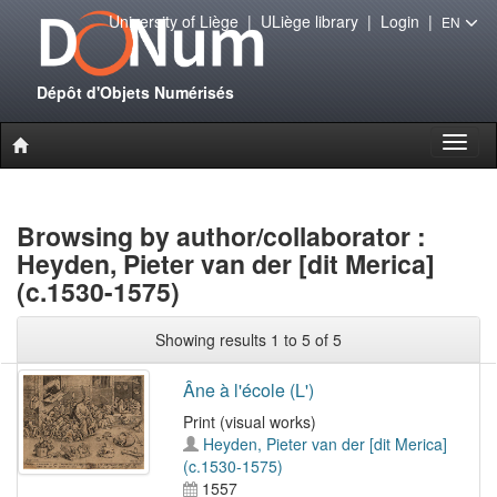
University of Liège
|
ULiège library
|
Login
|
EN
Dépôt d'Objets Numérisés
Toggl
naviga
Browsing by author/collaborator :
Heyden, Pieter van der [dit Merica]
(c.1530-1575)
Showing results 1 to 5 of 5
Âne à l'école (L')
Print (visual works)
Heyden, Pieter van der [dit Merica]
(c.1530-1575)
1557