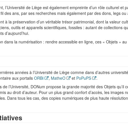
, l’Université de Liège est également empreinte d’un rôle culturel et pa
au fil des ans, par ses recherches mais également par des dons, legs ou 
nt à la préservation d’un véritable trésor patrimonial, dont la valeur cul
ens, outils et appareils scientifiques, fossiles : autant de collections q
s d’aujourd’hui.
on dans la numérisation : rendre accessible en ligne, ces « Objets » au 
dernières années à l’Université de Liège comme dans d’autres univers
taire aux portails
ORBi
,
MatheO
et
PoPuPS
.
es de l’Université, DONum propose la grande majorité des Objets qu’il co
umis au droit d’auteur. Pour un plus grand confort d’accès, les imag
ibles. Dans tous les cas, des copies numériques de plus haute résolutio
tiatives