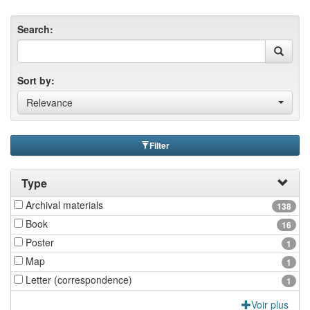
Search:
Sort by:
Relevance
Filter
Type
Archival materials
138
Book
16
Poster
1
Map
1
Letter (correspondence)
1
Voir plus