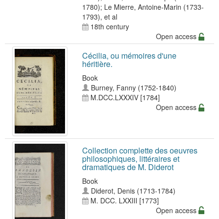
1780)
;
Le Mierre, Antoine-Marin (1733-
1793)
, et al
18th century
Open access
Cécilia, ou mémoires d'une
héritière.
Book
Burney, Fanny (1752-1840)
M.DCC.LXXXIV [1784]
Open access
Collection complette des oeuvres
philosophiques, littéraires et
dramatiques de M. Diderot
Book
Diderot, Denis (1713-1784)
M. DCC. LXXIII [1773]
Open access