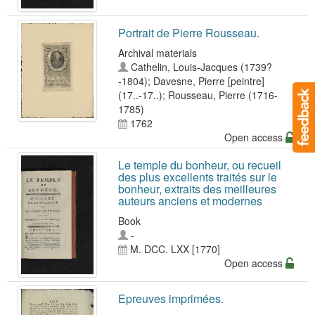
Portrait de Pierre Rousseau.
Archival materials
Cathelin, Louis-Jacques (1739?
-1804)
;
Davesne, Pierre [peintre]
(17..-17..)
;
Rousseau, Pierre (1716-
1785)
1762
Open access
Le temple du bonheur, ou recueil
des plus excellents traités sur le
bonheur, extraits des meilleures
auteurs anciens et modernes
Book
-
M. DCC. LXX [1770]
Open access
Epreuves imprimées.