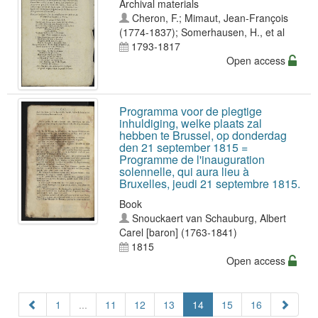
Archival materials
Cheron, F.
;
Mimaut, Jean-François
(1774-1837)
;
Somerhausen, H.
, et al
1793-1817
Open access
Programma voor de plegtige
inhuldiging, welke plaats zal
hebben te Brussel, op donderdag
den 21 september 1815 =
Programme de l'inauguration
solennelle, qui aura lieu à
Bruxelles, jeudi 21 septembre 1815.
Book
Snouckaert van Schauburg, Albert
Carel [baron] (1763-1841)
1815
Open access
1
...
11
12
13
14
15
16