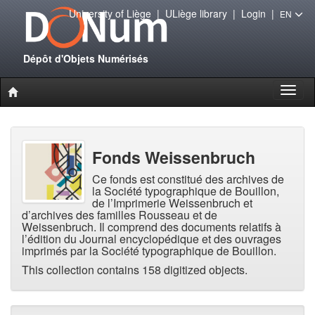
University of Liège
|
ULiège library
|
Login
|
EN
Dépôt d'Objets Numérisés
Toggl
naviga
Fonds Weissenbruch
Ce fonds est constitué des archives de
la Société typographique de Bouillon,
de l’Imprimerie Weissenbruch et
d’archives des familles Rousseau et de
Weissenbruch. Il comprend des documents relatifs à
l’édition du Journal encyclopédique et des ouvrages
imprimés par la Société typographique de Bouillon.
This collection contains 158 digitized objects.