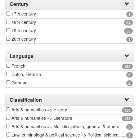
Century
17th century
1
18th century
94
19th century
58
20th century
1
Language
French
156
Dutch, Flemish
6
German
2
Classification
Arts & humanities => History
150
Arts & humanities => Literature
145
Arts & humanities => Multidisciplinary, general & others
2
Law, criminology & political science => Political science, public administration & international relations
1