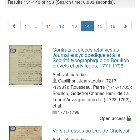
Results 131-140 of 158 (Search time: 0.003 seconds).
1
...
11
12
13
14
15
16
Contrats et pièces relatives au
Journal encyclopédique et à la
Société typographique de Bouillon,
brevets et privilèges, 1771-1796.
Archival materials
Castilhon, Jean-Louis (1721?
-1798?)
;
Rousseau, Pierre (1716-1785)
;
Bouillon, Godefroi Charles Henri de La
Tour d'Auvergne [duc de] ( 1728-1792)
,
et al
1771-1796
Open access
Vers adressés au Duc de Choiseul
Archival materials