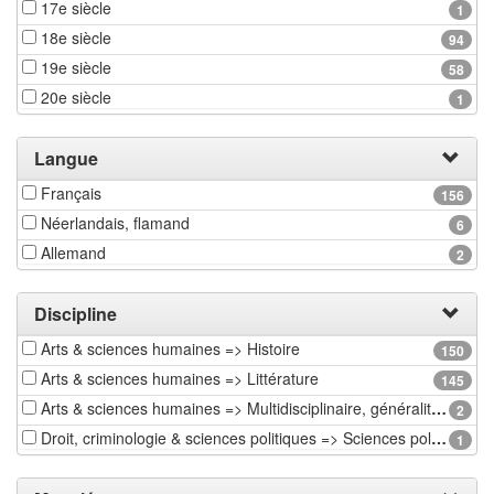
17e siècle
1
18e siècle
94
19e siècle
58
20e siècle
1
Langue
Français
156
Néerlandais, flamand
6
Allemand
2
Discipline
Arts & sciences humaines => Histoire
150
Arts & sciences humaines => Littérature
145
Arts & sciences humaines => Multidisciplinaire, généralités & autres
2
Droit, criminologie & sciences politiques => Sciences politiques, administration publique & relations internationales
1