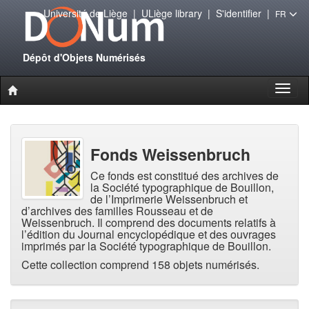
Université de Liège
|
ULiège library
|
S'identifier
|
FR
Dépôt d'Objets Numérisés
Toggl
naviga
Fonds Weissenbruch
Ce fonds est constitué des archives de
la Société typographique de Bouillon,
de l’Imprimerie Weissenbruch et
d’archives des familles Rousseau et de
Weissenbruch. Il comprend des documents relatifs à
l’édition du Journal encyclopédique et des ouvrages
imprimés par la Société typographique de Bouillon.
Cette collection comprend 158 objets numérisés.