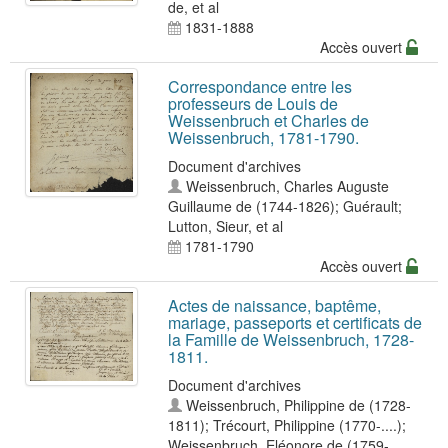
de
, et al
1831-1888
Accès ouvert
Correspondance entre les
professeurs de Louis de
Weissenbruch et Charles de
Weissenbruch, 1781-1790.
Document d'archives
Weissenbruch, Charles Auguste
Guillaume de (1744-1826)
;
Guérault
;
Lutton, Sieur
, et al
1781-1790
Accès ouvert
Actes de naissance, baptême,
mariage, passeports et certificats de
la Famille de Weissenbruch, 1728-
1811.
Document d'archives
Weissenbruch, Philippine de (1728-
1811)
;
Trécourt, Philippine (1770-....)
;
Weissenbruch, Eléonore de (1759-