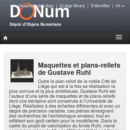
Université de Liège
|
ULiège library
|
S'identifier
|
FR
Dépôt d'Objets Numérisés
Toggl
naviga
Maquettes et plans-reliefs
de Gustave Ruhl
Outre le plan-relief de la noble Cité de
Liège qui est à la fois sa réalisation la
plus connue et la plus ambitieuse, Gustave Ruhl est
l’auteur d’une série de maquettes et de plans-reliefs
dont une trentaine sont conservés à l'Université de
Liège. Réalisées à des échelles différentes et avec un
degré de précision variable, ces pièces témoignent
des recherches de l'archéologue amateur, tout en
reflétant son goût certain pour le modélisme. Dans le
cadre du projet de valorisation du fonds Ruhl, mené