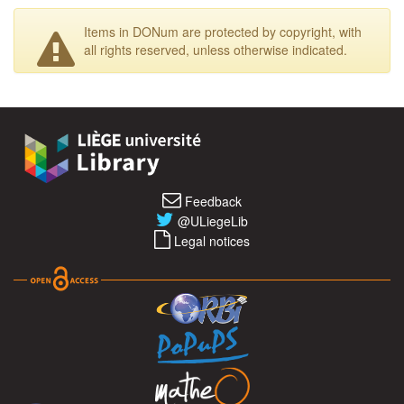
Items in DONum are protected by copyright, with
all rights reserved, unless otherwise indicated.
Feedback
@ULiegeLib
Legal notices