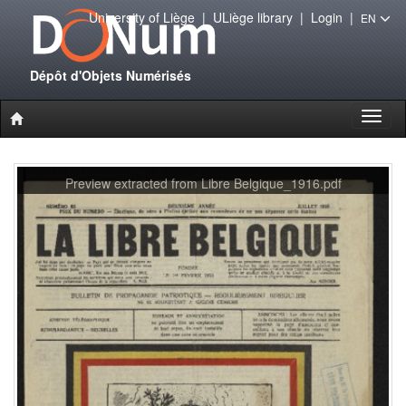
University of Liège
|
ULiège library
|
Login
|
EN
Dépôt d'Objets Numérisés
Toggl
naviga
Preview extracted from Libre Belgique_1916.pdf