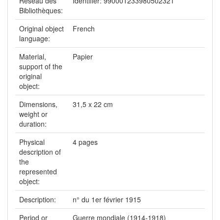
Réseau des
Identifier: 990001233980502321
Bibliothèques:
Original object
French
language:
Material,
Papier
support of the
original
object:
Dimensions,
31,5 x 22 cm
weight or
duration:
Physical
4 pages
description of
the
represented
object:
Description:
n° du 1er février 1915
Period or
Guerre mondiale (1914-1918)