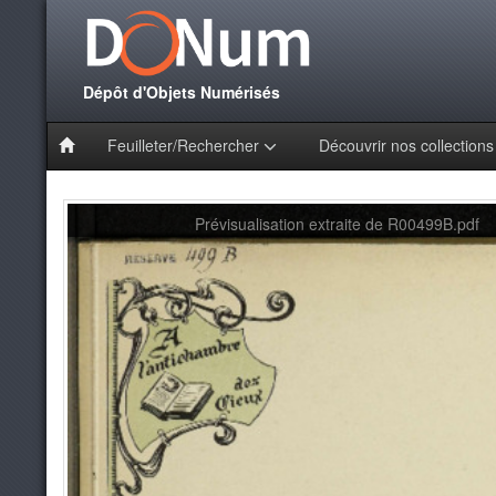
Dépôt d'Objets Numérisés
Feuilleter/Rechercher
Découvrir nos collection
Prévisualisation extraite de R00499B.pdf