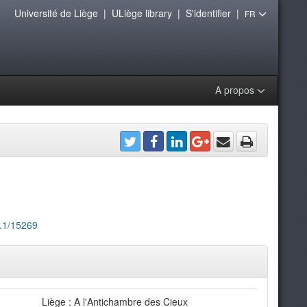
Université de Liège
|
ULiège library
|
S'identifier
|
FR
A propos
8.1/15269
Liège : A l'Antichambre des Cieux