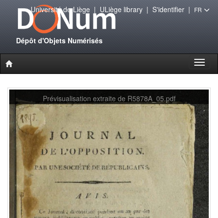
Université de Liège
|
ULiège library
|
S'identifier
|
FR
Dépôt d'Objets Numérisés
Toggl
naviga
Prévisualisation extraite de R5878A_05.pdf