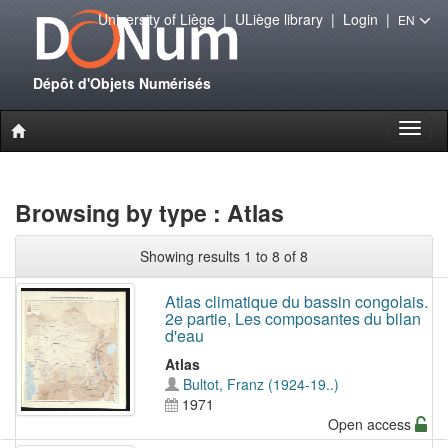
University of Liège
|
ULiège library
|
Login
|
EN
Dépôt d'Objets Numérisés
Toggl
naviga
Browsing by type : Atlas
Showing results 1 to 8 of 8
Atlas climatique du bassin congolais.
2e partie, Les composantes du bilan
d'eau
Atlas
Bultot, Franz (1924-19..)
1971
Open access