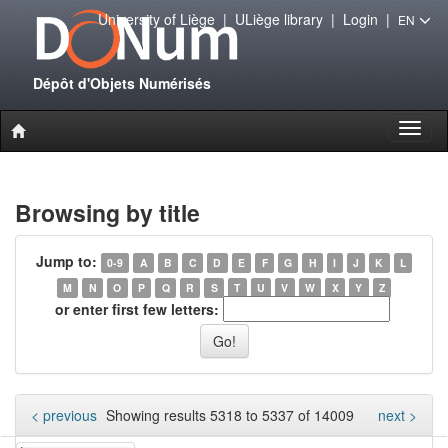
University of Liège
|
ULiège library
|
Login
|
EN
Dépôt d'Objets Numérisés
Toggl
naviga
Browsing by title
Jump to:
0-9
A
B
C
D
E
F
G
H
I
J
K
L
M
N
O
P
Q
R
S
T
U
V
W
X
Y
Z
or enter first few letters:
< previous
Showing results 5318 to 5337 of 14009
next >