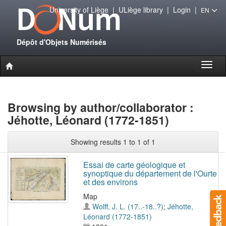
University of Liège
|
ULiège library
|
Login
|
EN
Dépôt d'Objets Numérisés
Toggl
naviga
Browsing by author/collaborator :
Jéhotte, Léonard (1772-1851)
Showing results 1 to 1 of 1
Essai de carte géologique et
synoptique du département de l'Ourte
et des environs
Map
Wolff, J. L. (17..-18..?)
;
Jéhotte,
Léonard (1772-1851)