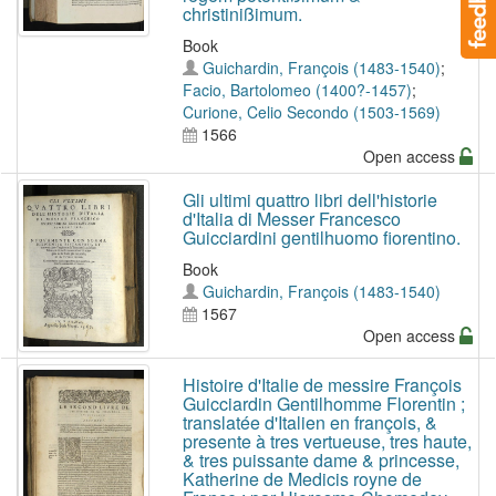
christinißimum.
Book
Guichardin, François (1483-1540)
;
Facio, Bartolomeo (1400?-1457)
;
Curione, Celio Secondo (1503-1569)
1566
Open access
Gli ultimi quattro libri dell'historie
d'Italia di Messer Francesco
Guicciardini gentilhuomo fiorentino.
Book
Guichardin, François (1483-1540)
1567
Open access
Histoire d'Italie de messire François
Guicciardin Gentilhomme Florentin ;
translatée d'Italien en françois, &
presente à tres vertueuse, tres haute,
& tres puissante dame & princesse,
Katherine de Medicis royne de