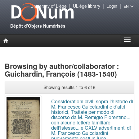
University of Liège
|
ULiège library
|
Login
|
EN
Dépôt d'Objets Numérisés
Toggl
naviga
Browsing by author/collaborator :
Guichardin, François (1483-1540)
Showing results 1 to 6 of 6
Considerationi civili sopra l'historie di
M. Francesco Guicciardini e d'altri
historici, Trattate per modo di
discorso da M. Remigio Fiorentino...
con alcune lettere familiare
dell'istesso... e CXLV advertimenti di
M. Francesco Guicciardini
nuovamente posti in luce...