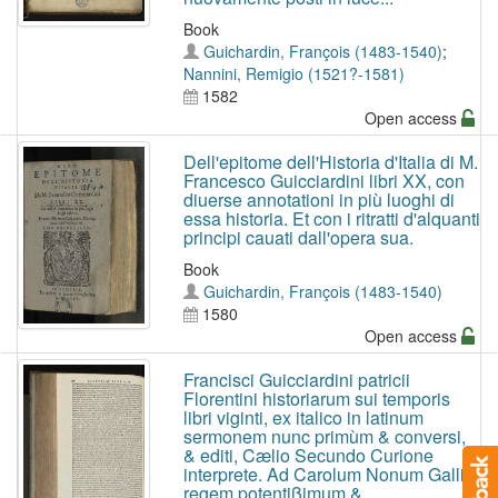
Book
Guichardin, François (1483-1540)
;
Nannini, Remigio (1521?-1581)
1582
Open access
Dell'epitome dell'Historia d'Italia di M.
Francesco Guicciardini libri XX, con
diuerse annotationi in più luoghi di
essa historia. Et con i ritratti d'alquanti
principi cauati dall'opera sua.
Book
Guichardin, François (1483-1540)
1580
Open access
Francisci Guicciardini patricii
Florentini historiarum sui temporis
libri viginti, ex italico in latinum
sermonem nunc primùm & conversi,
& editi, Cælio Secundo Curione
interprete. Ad Carolum Nonum Galliæ
regem potentißimum &