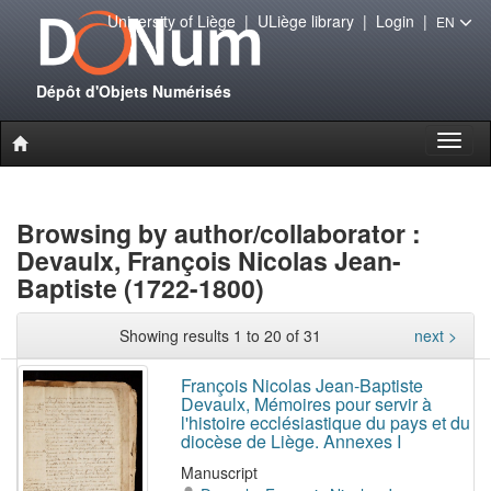
University of Liège
|
ULiège library
|
Login
|
EN
Dépôt d'Objets Numérisés
Toggl
naviga
Browsing by author/collaborator :
Devaulx, François Nicolas Jean-
Baptiste (1722-1800)
Showing results 1 to 20 of 31
next >
François Nicolas Jean-Baptiste
Devaulx, Mémoires pour servir à
l'histoire ecclésiastique du pays et du
diocèse de Liège. Annexes I
Manuscript