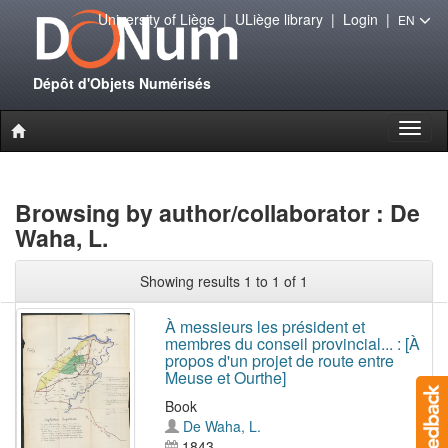
University of Liège
|
ULiège library
|
Login
|
EN
Dépôt d'Objets Numérisés
Toggl
naviga
Browsing by author/collaborator : De
Waha, L.
Showing results 1 to 1 of 1
À messieurs les président et
membres du conseil provincial... : [À
propos d'un projet de route entre
Meuse et Ourthe]
Book
De Waha, L.
1843