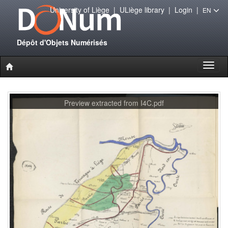
University of Liège
|
ULiège library
|
Login
|
EN
Dépôt d'Objets Numérisés
Toggl
naviga
Preview extracted from I4C.pdf