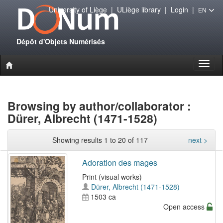
University of Liège
|
ULiège library
|
Login
|
EN
Dépôt d'Objets Numérisés
Toggl
naviga
Browsing by author/collaborator :
Dürer, Albrecht (1471-1528)
Showing results 1 to 20 of 117
next >
Adoration des mages
Print (visual works)
Dürer, Albrecht (1471-1528)
1503 ca
Open access