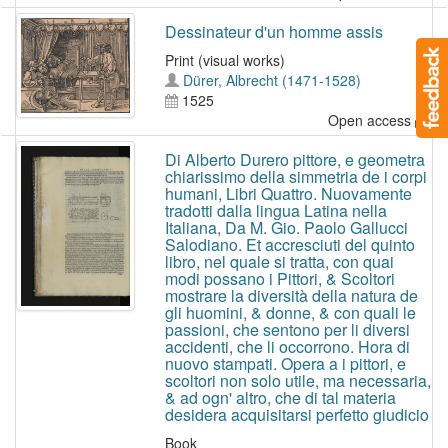
Dessinateur d'un homme assis
Print (visual works)
Dürer, Albrecht (1471-1528)
1525
Open access
Di Alberto Durero pittore, e geometra
chiarissimo della simmetria de i corpi
humani, Libri Quattro. Nuovamente
tradotti dalla lingua Latina nella
Italiana, Da M. Gio. Paolo Gallucci
Salodiano. Et accresciuti del quinto
libro, nel quale si tratta, con quai
modi possano i Pittori, & Scoltori
mostrare la diversità della natura de
gli huomini, & donne, & con quali le
passioni, che sentono per li diversi
accidenti, che li occorrono. Hora di
nuovo stampati. Opera a i pittori, e
scoltori non solo utile, ma necessaria,
& ad ogn' altro, che di tal materia
desidera acquisitarsi perfetto giudicio
Book