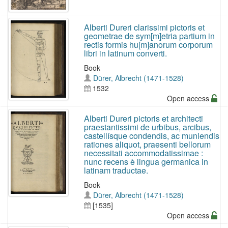
Alberti Dureri clarissimi pictoris et
geometrae de sym[m]etria partium in
rectis formis hu[m]anorum corporum
libri in latinum converti.
Book
Dürer, Albrecht (1471-1528)
1532
Open access
Alberti Dureri pictoris et architecti
praestantissimi de urbibus, arcibus,
castellísque condendis, ac muniendis
rationes aliquot, praesenti bellorum
necessitati accommodatissimae :
nunc recens è lingua germanica in
latinam traductae.
Book
Dürer, Albrecht (1471-1528)
[1535]
Open access