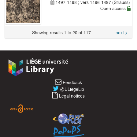
1497-1498 ; vers 1496-1497 (Strauss)
Open access
Showing results 1 to 20 of 117
next >
Feedback
@ULiegeLib
Legal notices