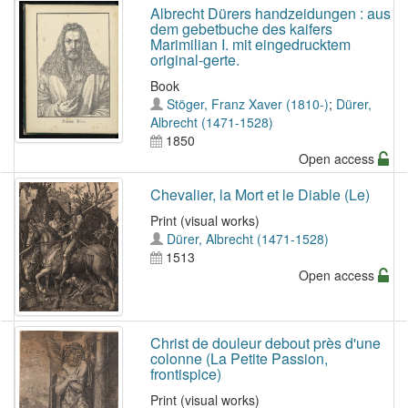
Albrecht Dürers handzeidungen : aus
dem gebetbuche des kaifers
Marimilian I. mit eingedrucktem
original-gerte.
Book
Stöger, Franz Xaver (1810-)
;
Dürer,
Albrecht (1471-1528)
1850
Open access
Chevalier, la Mort et le Diable (Le)
Print (visual works)
Dürer, Albrecht (1471-1528)
1513
Open access
Christ de douleur debout près d'une
colonne (La Petite Passion,
frontispice)
Print (visual works)