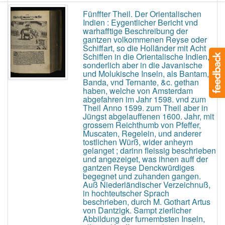
Fünffter Theil. Der Orientalischen
Indien : Eygentlicher Bericht vnd
warhafftige Beschreibung der
gantzen volkommenen Reyse oder
Schiffart, so die Holländer mit Acht
Schiffen in die Orientalische Indien,
sonderlich aber in die Javanische
und Molukische Inseln, als Bantam,
Banda, vnd Ternante, &c. gethan
haben, welche von Amsterdam
abgefahren im Jahr 1598. vnd zum
Theil Anno 1599. zum Theil aber in
Jüngst abgelauffenen 1600. Jahr, mit
grossem Reichthumb von Pfeffer,
Muscaten, Regelein, und anderer
tostlichen Würß, wider anheym
gelanget ; darinn fleissig beschrieben
und angezeiget, was ihnen auff der
gantzen Reyse Denckwürdiges
begegnet und zuhanden gangen.
Auß Niederländischer Verzeichnuß,
in hochteutscher Sprach
beschrieben, durch M. Gothart Artus
von Dantzigk. Sampt zierlicher
Abbildung der furnembsten Inseln,