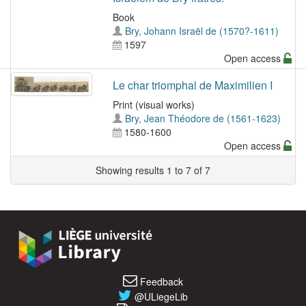
Book
Bry, Johann Israël de (1570?-1611)
1597
Open access
Le char triomphal de Maximilien I
Print (visual works)
Bry, Jean Théodore de (1561-1623)
1580-1600
Open access
Showing results 1 to 7 of 7
Feedback
@ULiegeLib