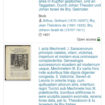
alles in Kupffer gestochen, und an
Taggeben, Durch Johan Theodor und
Johan Israel de Bry, Gebrüder.
Book
Arthus, Gothard (1570-1630?)
;
Bry,
Jean Théodore de (1561-1623)
;
Bry,
Johann Israël de (1570?-1611)
1601
Open access
I. acta Mechmeti. I. Saracenorum
principis natales, vitam, victorias,
imperium et mortem eius ominosam
complectentia. Genealogia
successorum eiusdem ad modernum
usque, Mechmetem III. Ex variis hinc
inde autoribus fide dignis digenter
congesta. II. Vaticinia. Severi et
Leonis in oriente impp. cum
quibusdam aliorum aliis, interitum
regni Turcici sub Mechmete hoc III.
prædicentia. Iconibus artificiose in
aere sculptis passim exornata, recens
foras data, per Io. Theodorum & Io.
Israelem de Bry fratres.