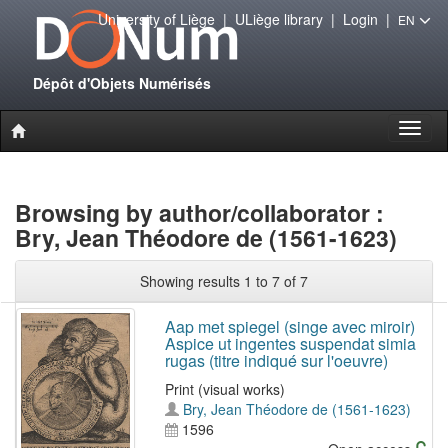
University of Liège
|
ULiège library
|
Login
|
EN
Dépôt d'Objets Numérisés
Toggl
naviga
Browsing by author/collaborator :
Bry, Jean Théodore de (1561-1623)
Showing results 1 to 7 of 7
Aap met spiegel (singe avec miroir)
Aspice ut ingentes suspendat simia
rugas (titre indiqué sur l'oeuvre)
Print (visual works)
Bry, Jean Théodore de (1561-1623)
1596