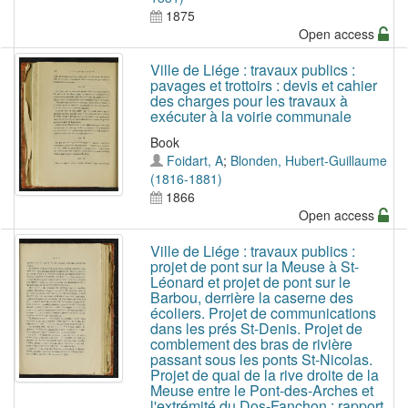
1875
Open access
Ville de Liége : travaux publics :
pavages et trottoirs : devis et cahier
des charges pour les travaux à
exécuter à la voirie communale
Book
Foidart, A
;
Blonden, Hubert-Guillaume
(1816-1881)
1866
Open access
Ville de Liége : travaux publics :
projet de pont sur la Meuse à St-
Léonard et projet de pont sur le
Barbou, derrière la caserne des
écoliers. Projet de communications
dans les prés St-Denis. Projet de
comblement des bras de rivière
passant sous les ponts St-Nicolas.
Projet de quai de la rive droite de la
Meuse entre le Pont-des-Arches et
l'extrémité du Dos-Fanchon : rapport