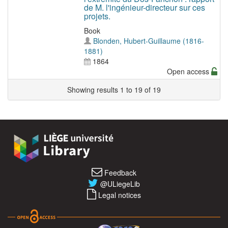
de M. l'ingénieur-directeur sur ces
projets.
Book
Blonden, Hubert-Guillaume (1816-
1881)
1864
Open access
Showing results 1 to 19 of 19
Feedback
@ULiegeLib
Legal notices