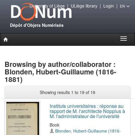
University of Liège
|
ULiège library
|
Login
|
EN
Dépôt d'Objets Numérisés
Toggl
naviga
Browsing by author/collaborator :
Blonden, Hubert-Guillaume (1816-
1881)
Showing results 1 to 19 of 19
Instituts universitaires : réponse au
rapport de M. l'architecte Noppius à
M. l'administrateur de l'université
Book
Blonden, Hubert-Guillaume (1816-