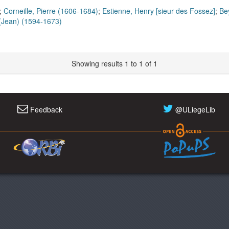
;
Corneille, Pierre (1606-1684)
;
Estienne, Henry [sieur des Fossez]
;
Be
. (Jean) (1594-1673)
Showing results 1 to 1 of 1
Feedback
@ULiegeLib