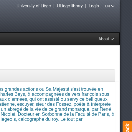
University of Liège
|
ULiège library
|
Login
|
EN
About
us grandes actions ou Sa Majesté s'est trouvée en
harles Beys, & accompagnées de vers françois sous
raux d'armees, qui ont assisté ou servy ce belliqueux
stienne, escuyer, sieur des Fossez, poëte & interprete
ec un abregé de la vie de ce grand monarque, par René
P. Nicolai, Docteur en Sorbonne de la Faculté de Paris, &
iegeois, calcographe du roy. Le tout par