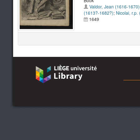
Book
Valdor, Jean (1616-1670)
(1613?-1682?)
;
Nicolai, r.p
1649