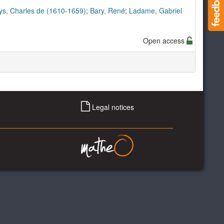
ys, Charles de (1610-1659)
;
Bary, René
;
Ladame, Gabriel
Open access
Legal notices