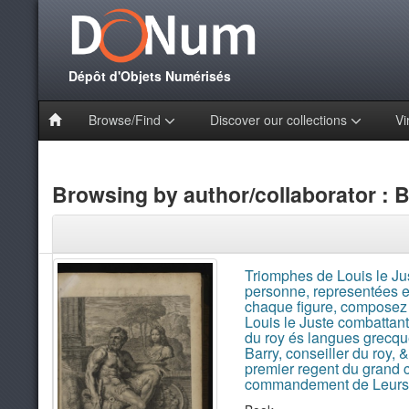
Dépôt d'Objets Numérisés
Browse/Find
Discover our collections
Vi
Browsing by author/collaborator : 
Triomphes de Louis le Ju
personne, representées 
chaque figure, composez p
Louis le Juste combattant
du roy és langues grecque
Barry, conseiller du roy, 
premier regent du grand c
commandement de Leurs 