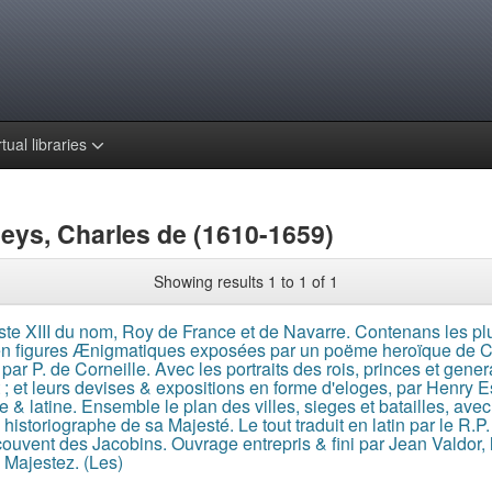
rtual libraries
Beys, Charles de (1610-1659)
Showing results 1 to 1 of 1
ste XIII du nom, Roy de France et de Navarre. Contenans les pl
en figures Ænigmatiques exposées par un poëme heroïque de C
ar P. de Corneille. Avec les portraits des rois, princes et gene
 ; et leurs devises & expositions en forme d'eloges, par Henry E
 & latine. Ensemble le plan des villes, sieges et batailles, av
& historiographe de sa Majesté. Le tout traduit en latin par le R.
ouvent des Jacobins. Ouvrage entrepris & fini par Jean Valdor, l
Majestez. (Les)