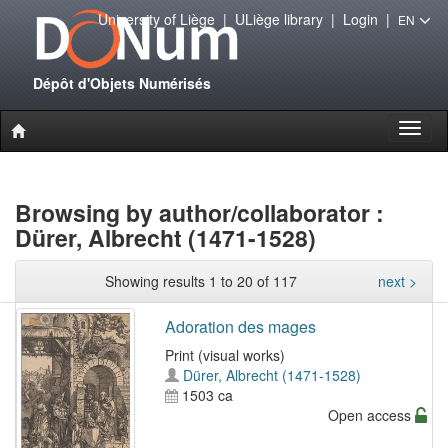
University of Liège
|
ULiège library
|
Login
|
EN
Dépôt d'Objets Numérisés
Toggl
naviga
Browsing by author/collaborator :
Dürer, Albrecht (1471-1528)
Showing results 1 to 20 of 117
next >
Adoration des mages
Print (visual works)
Dürer, Albrecht (1471-1528)
1503 ca
Open access