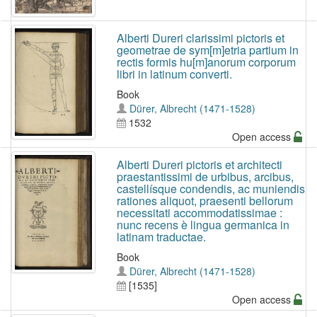
Alberti Dureri clarissimi pictoris et
geometrae de sym[m]etria partium in
rectis formis hu[m]anorum corporum
libri in latinum converti.
Book
Dürer, Albrecht (1471-1528)
1532
Open access
Alberti Dureri pictoris et architecti
praestantissimi de urbibus, arcibus,
castellísque condendis, ac muniendis
rationes aliquot, praesenti bellorum
necessitati accommodatissimae :
nunc recens è lingua germanica in
latinam traductae.
Book
Dürer, Albrecht (1471-1528)
[1535]
Open access