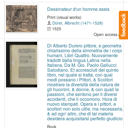
Dessinateur d'un homme assis
Print (visual works)
Dürer, Albrecht (1471-1528)
1525
Open access
Di Alberto Durero pittore, e geometra
chiarissimo della simmetria de i corpi
humani, Libri Quattro. Nuovamente
tradotti dalla lingua Latina nella
Italiana, Da M. Gio. Paolo Gallucci
Salodiano. Et accresciuti del quinto
libro, nel quale si tratta, con quai
modi possano i Pittori, & Scoltori
mostrare la diversità della natura de
gli huomini, & donne, & con quali le
passioni, che sentono per li diversi
accidenti, che li occorrono. Hora di
nuovo stampati. Opera a i pittori, e
scoltori non solo utile, ma necessaria,
& ad ogn' altro, che di tal materia
desidera acquisitarsi perfetto giudicio
Book