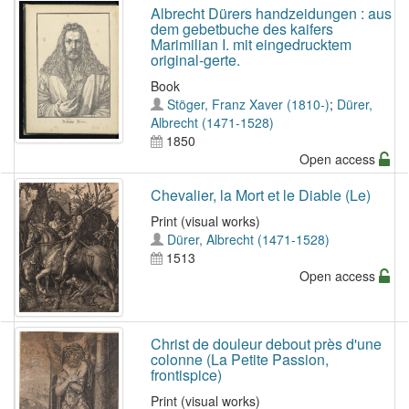
Albrecht Dürers handzeidungen : aus
dem gebetbuche des kaifers
Marimilian I. mit eingedrucktem
original-gerte.
Book
Stöger, Franz Xaver (1810-)
;
Dürer,
Albrecht (1471-1528)
1850
Open access
Chevalier, la Mort et le Diable (Le)
Print (visual works)
Dürer, Albrecht (1471-1528)
1513
Open access
Christ de douleur debout près d'une
colonne (La Petite Passion,
frontispice)
Print (visual works)