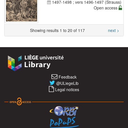
1497-1498 ; vers 1496-1497 (Strauss)
Open access
Showing results 1 to 20 of 117
next >
Feedback
@ULiegeLib
Legal notices