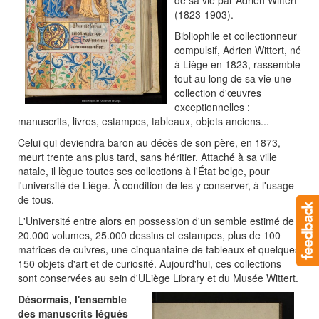
de sa vie par Adrien Wittert
(1823-1903).
Bibliophile et collectionneur
compulsif, Adrien Wittert, né
à Liège en 1823, rassemble
tout au long de sa vie une
collection d'œuvres
exceptionnelles :
manuscrits, livres, estampes, tableaux, objets anciens...
Celui qui deviendra baron au décès de son père, en 1873,
meurt trente ans plus tard, sans héritier. Attaché à sa ville
natale, il lègue toutes ses collections à l'État belge, pour
l'université de Liège. À condition de les y conserver, à l'usage
de tous.
L'Université entre alors en possession d'un semble estimé de
20.000 volumes, 25.000 dessins et estampes, plus de 100
matrices de cuivres, une cinquantaine de tableaux et quelques
150 objets d'art et de curiosité. Aujourd'hui, ces collections
sont conservées au sein d'ULiège Library et du Musée Wittert.
Désormais, l'ensemble
des manuscrits légués