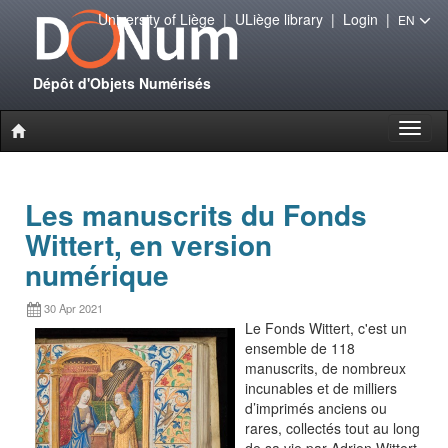
University of Liège
|
ULiège library
|
Login
|
EN
Dépôt d'Objets Numérisés
Toggl
naviga
Les manuscrits du Fonds
Wittert, en version
numérique
30 Apr 2021
Le Fonds Wittert, c'est un
ensemble de 118
manuscrits, de nombreux
incunables et de milliers
d’imprimés anciens ou
rares, collectés tout au long