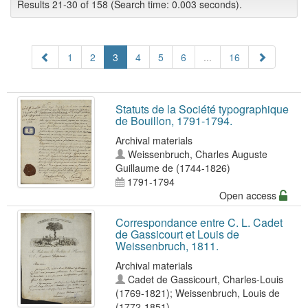
Results 21-30 of 158 (Search time: 0.003 seconds).
1
2
3
4
5
6
...
16
Statuts de la Société typographique
de Bouillon, 1791-1794.
Archival materials
Weissenbruch, Charles Auguste
Guillaume de (1744-1826)
1791-1794
Open access
Correspondance entre C. L. Cadet
de Gassicourt et Louis de
Weissenbruch, 1811.
Archival materials
Cadet de Gassicourt, Charles-Louis
(1769-1821)
;
Weissenbruch, Louis de
(1772-1851)