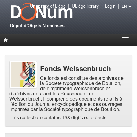
University of Liège
|
ULiège library
|
Login
|
EN
Dépôt d'Objets Numérisés
Toggl
naviga
Fonds Weissenbruch
Ce fonds est constitué des archives de
la Société typographique de Bouillon,
de l’Imprimerie Weissenbruch et
d’archives des familles Rousseau et de
Weissenbruch. Il comprend des documents relatifs à
l’édition du Journal encyclopédique et des ouvrages
imprimés par la Société typographique de Bouillon.
This collection contains 158 digitized objects.