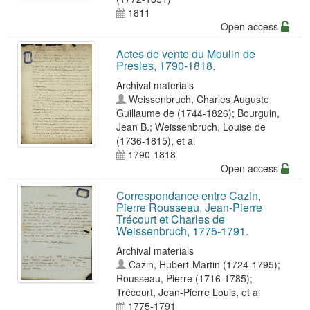
1811
Open access
Actes de vente du Moulin de
Presles, 1790-1818.
Archival materials
Weissenbruch, Charles Auguste
Guillaume de (1744-1826)
;
Bourguin,
Jean B.
;
Weissenbruch, Louise de
(1736-1815)
, et al
1790-1818
Open access
Correspondance entre Cazin,
Pierre Rousseau, Jean-Pierre
Trécourt et Charles de
Weissenbruch, 1775-1791.
Archival materials
Cazin, Hubert-Martin (1724-1795)
;
Rousseau, Pierre (1716-1785)
;
Trécourt, Jean-Pierre Louis
, et al
1775-1791