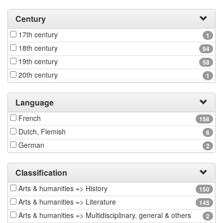
Century
17th century
1
18th century
94
19th century
58
20th century
1
Language
French
156
Dutch, Flemish
6
German
2
Classification
Arts & humanities => History
150
Arts & humanities => Literature
145
Arts & humanities => Multidisciplinary, general & others
2