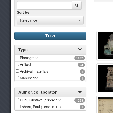
Sort by:
Relevance
Filter
Type
Photograph
1237
Artifact
24
Archival materials
1
Manuscript
1
Author, collaborator
Ruhl, Gustave (1856-1929)
1263
Lohest, Paul (1852-1910)
1