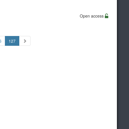
)
Open access
6
127