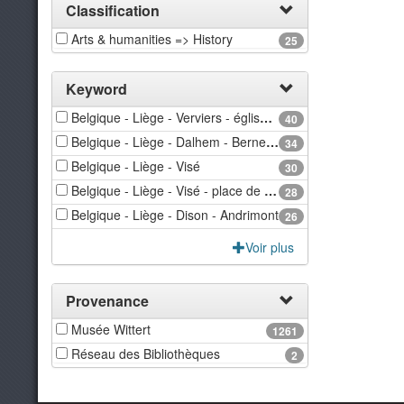
Classification
Arts & humanities => History
25
Keyword
Belgique - Liège - Verviers - église Saint-Remacle
40
Belgique - Liège - Dalhem - Berneau
34
Belgique - Liège - Visé
30
Belgique - Liège - Visé - place de l'église
28
Belgique - Liège - Dison - Andrimont
26
Voir plus
Provenance
Musée Wittert
1261
Réseau des Bibliothèques
2