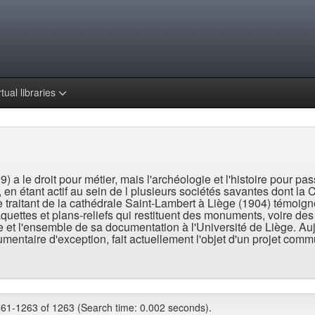
rtual libraries
a le droit pour métier, mais l'archéologie et l'histoire pour pass
, en étant actif au sein de l plusieurs sociétés savantes dont 
le traitant de la cathédrale Saint-Lambert à Liège (1904) témoi
ettes et plans-reliefs qui restituent des monuments, voire des s
e et l'ensemble de sa documentation à l'Université de Liège. Au
entaire d'exception, fait actuellement l'objet d'un projet commun
261-1263 of 1263 (Search time: 0.002 seconds).