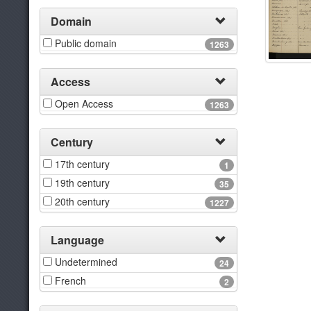
Domain
Public domain
1263
Access
Open Access
1263
Century
17th century
1
19th century
35
20th century
1227
Language
Undetermined
24
French
2