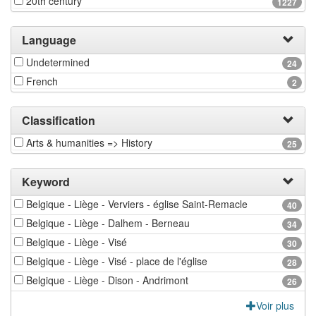
20th century
1227
Language
Undetermined
24
French
2
Classification
Arts & humanities => History
25
Keyword
Belgique - Liège - Verviers - église Saint-Remacle
40
Belgique - Liège - Dalhem - Berneau
34
Belgique - Liège - Visé
30
Belgique - Liège - Visé - place de l'église
28
Belgique - Liège - Dison - Andrimont
26
Voir plus