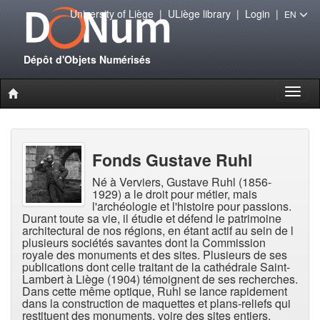
University of Liège
|
ULiège library
|
Login
|
EN
Dépôt d'Objets Numérisés
Toggl
naviga
Fonds Gustave Ruhl
Né à Verviers, Gustave Ruhl (1856-
1929) a le droit pour métier, mais
l'archéologie et l'histoire pour passions.
Durant toute sa vie, il étudie et défend le patrimoine
architectural de nos régions, en étant actif au sein de l
plusieurs sociétés savantes dont la Commission
royale des monuments et des sites. Plusieurs de ses
publications dont celle traitant de la cathédrale Saint-
Lambert à Liège (1904) témoignent de ses recherches.
Dans cette même optique, Ruhl se lance rapidement
dans la construction de maquettes et plans-reliefs qui
restituent des monuments, voire des sites entiers,