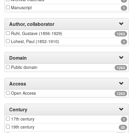
1
Manuscript
1
Author, collaborator
Ruhl, Gustave (1856-1929)
1263
Lohest, Paul (1852-1910)
1
Domain
Public domain
1263
Access
Open Access
1263
Century
17th century
1
19th century
35