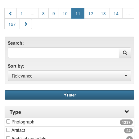
1
...
8
9
10
11
12
13
14
...
127
Search:
Sort by:
Relevance
Filter
Type
Photograph
1237
Artifact
24
Archival materials