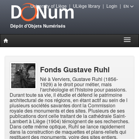
University of Liège
|
ULiège library
|
Login
|
EN
Dépôt d'Objets Numérisés
Toggl
naviga
Fonds Gustave Ruhl
Né à Verviers, Gustave Ruhl (1856-
1929) a le droit pour métier, mais
l'archéologie et l'histoire pour passions.
Durant toute sa vie, il étudie et défend le patrimoine
architectural de nos régions, en étant actif au sein de l
plusieurs sociétés savantes dont la Commission
royale des monuments et des sites. Plusieurs de ses
publications dont celle traitant de la cathédrale Saint-
Lambert à Liège (1904) témoignent de ses recherches.
Dans cette même optique, Ruhl se lance rapidement
dans la construction de maquettes et plans-reliefs qui
restituent des monuments, voire des sites entiers,