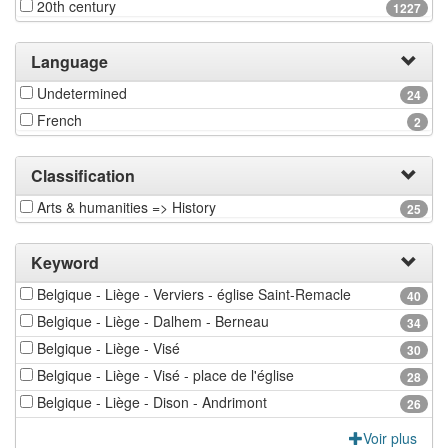
20th century
1227
Language
Undetermined
24
French
2
Classification
Arts & humanities => History
25
Keyword
Belgique - Liège - Verviers - église Saint-Remacle
40
Belgique - Liège - Dalhem - Berneau
34
Belgique - Liège - Visé
30
Belgique - Liège - Visé - place de l'église
28
Belgique - Liège - Dison - Andrimont
26
Voir plus