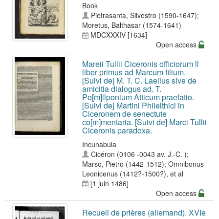
Book
Pietrasanta, Silvestro (1590-1647)
;
Moretus, Balthasar (1574-1641)
MDCXXXIV [1634]
Open access
Mareii Tullii Ciceronis officiorum ll
liber primus ad Marcum filium.
[Suivi de] M. T. C. Laelius sive de
amicitia dialogus ad. T.
Po[m]llponium Atticum praefatio.
[Suivi de] Martini Philelthici in
Ciceronem de senectute
co[m]mentaria. [Suivi de] Marci Tullii
Ciceronis paradoxa.
Incunabula
Cicéron (0106 -0043 av. J.-C. )
;
Marso, Pietro (1442-1512)
;
Omnibonus
Leonicenus (1412?-1500?)
, et al
[1 juin 1486]
Open access
Recueil de prières (allemand). XVIe