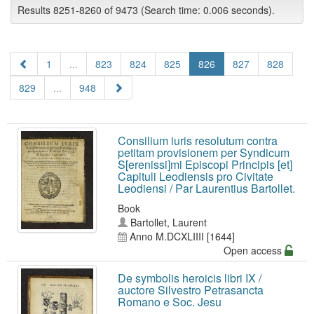
Results 8251-8260 of 9473 (Search time: 0.006 seconds).
1
...
823
824
825
826
827
828
829
...
948
Consilium iuris resolutum contra
petitam provisionem per Syndicum
S[erenissi]mi Episcopi Principis [et]
Capituli Leodiensis pro Civitate
Leodiensi / Par Laurentius Bartollet.
Book
Bartollet, Laurent
Anno M.DCXLIIII [1644]
Open access
De symbolis heroicis libri IX /
auctore Silvestro Petrasancta
Romano e Soc. Jesu