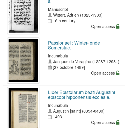
s.
Manuscript
Wittert, Adrien (1823-1903)
16th century
Open access
Passionael : Winter- ende
Somerstuc.
Incunabula
Jacques de Voragine (1228?-1298. )
[27 octobre 1489]
Open access
Liber Epistolarum beati Augustini
episcopi hipponensis ecclesie.
Incunabula
Augustin [saint] (0354-0430)
1493
Open access