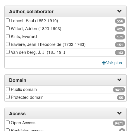
Author, collaborator
Lohest, Paul (1852-1910)
556
Wittert, Adrien (1823-1903)
425
Kints, Everard
171
Bavière, Jean Theodore de (1703-1763)
151
Van den berg, J. J. (18..-19..)
143
Voir plus
Domain
Public domain
9417
Protected domain
55
Access
Open Access
9471
Restricted access
2