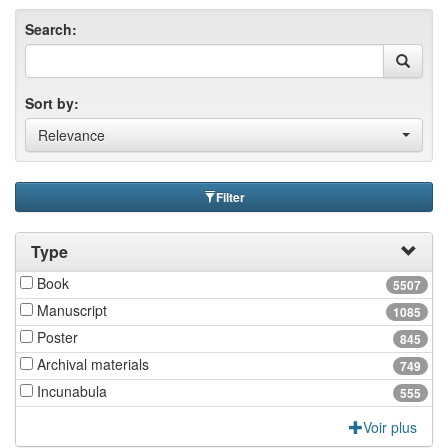
Search:
Sort by:
Relevance
Filter
Type
Book
5507
Manuscript
1085
Poster
845
Archival materials
749
Incunabula
555
Voir plus