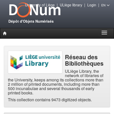
University of Liège
|
ULiège library
|
Login
|
EN
Dépôt d'Objets Numérisés
Toggl
naviga
Réseau des
Bibliothèques
ULiège Library, the
network of libraries of
the University, keeps among its collections more than
2 million of printed documents, including more than
500 incunabulae and several thousands of early
printed books.
This collection contains 9473 digitized objects.