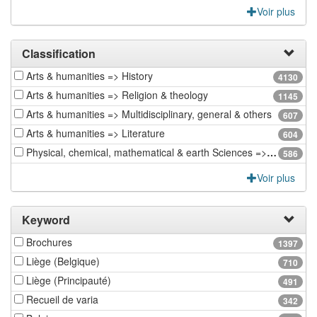
Voir plus
Classification
Arts & humanities => History
4130
Arts & humanities => Religion & theology
1145
Arts & humanities => Multidisciplinary, general & others
607
Arts & humanities => Literature
604
Physical, chemical, mathematical & earth Sciences => Earth sciences & physical geography
586
Voir plus
Keyword
Brochures
1397
Liège (Belgique)
710
Liège (Principauté)
491
Recueil de varia
342