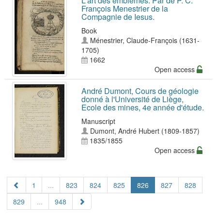
L'art des emblemes. Par de P. C.
François Menestrier de la
Compagnie de Iesus.
Book
Ménestrier, Claude-François (1631-
1705)
1662
Open access
André Dumont, Cours de géologie
donné à l'Université de Liège,
Ecole des mines, 4e année d'étude.
Manuscript
Dumont, André Hubert (1809-1857)
1835/1855
Open access
1
...
823
824
825
826
827
828
829
...
948