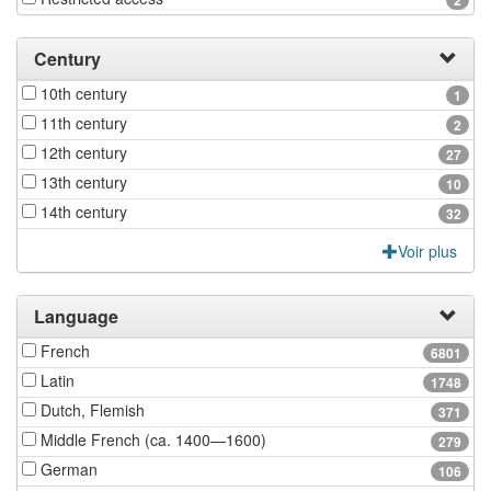
Century
10th century
1
11th century
2
12th century
27
13th century
10
14th century
32
Voir plus
Language
French
6801
Latin
1748
Dutch, Flemish
371
Middle French (ca. 1400—1600)
279
German
106