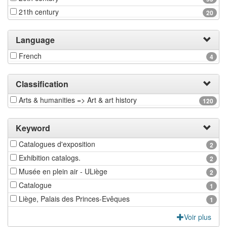
21th century
20
Language
French
4
Classification
Arts & humanities => Art & art history
120
Keyword
Catalogues d'exposition
2
Exhibition catalogs.
2
Musée en plein air - ULiège
2
Catalogue
1
Liège, Palais des Princes-Evêques
1
Voir plus