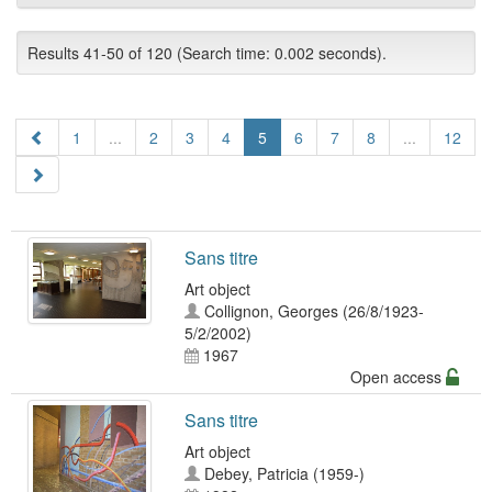
Results 41-50 of 120 (Search time: 0.002 seconds).
1
...
2
3
4
5
6
7
8
...
12
Sans titre
Art object
Collignon, Georges (26/8/1923-
5/2/2002)
1967
Open access
Sans titre
Art object
Debey, Patricia (1959-)