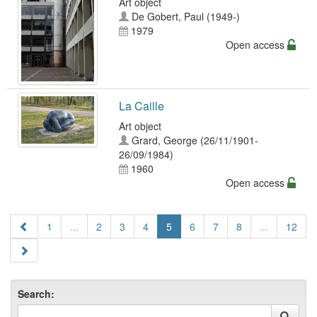
Art object
De Gobert, Paul (1949-)
1979
Open access
La Caille
Art object
Grard, George (26/11/1901-
26/09/1984)
1960
Open access
1
...
2
3
4
5
6
7
8
...
12
Search: