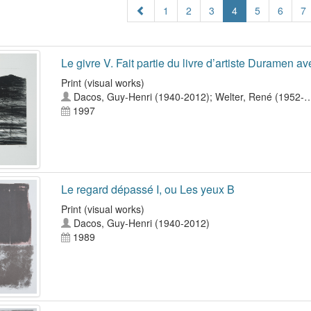
1
2
3
4
5
6
7
Le givre V. Fait partie du livre d’artiste Duramen a
Print (visual works)
Dacos, Guy-Henri (1940-2012)
;
Welter, René (1952-…
1997
Le regard dépassé I, ou Les yeux B
Print (visual works)
Dacos, Guy-Henri (1940-2012)
1989