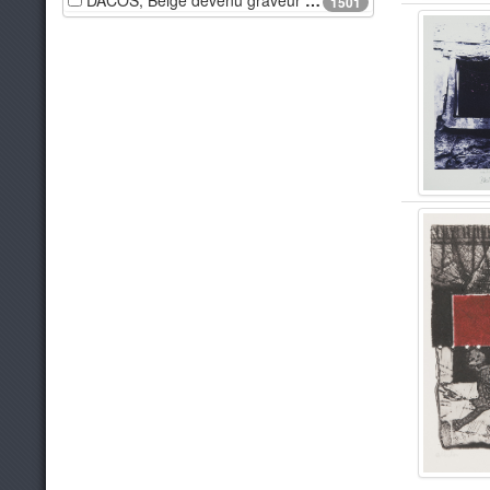
DACOS, Belge devenu graveur (1940-2012)
1501