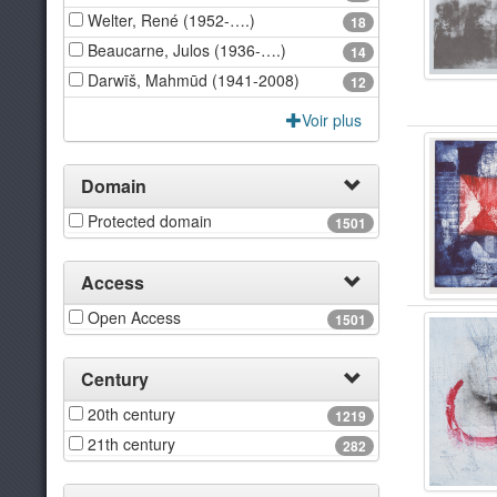
Welter, René (1952-….)
18
Beaucarne, Julos (1936-….)
14
Darw‏īš, Mahmūd (1941-2008)
12
Voir plus
Domain
Protected domain
1501
Access
Open Access
1501
Century
20th century
1219
21th century
282