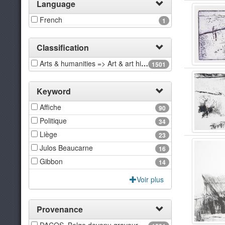
Language
French
1
Classification
Arts & humanities => Art & art history
1501
Keyword
Affiche
90
Politique
34
Liège
23
Julos Beaucarne
16
Gibbon
14
Voir plus
Provenance