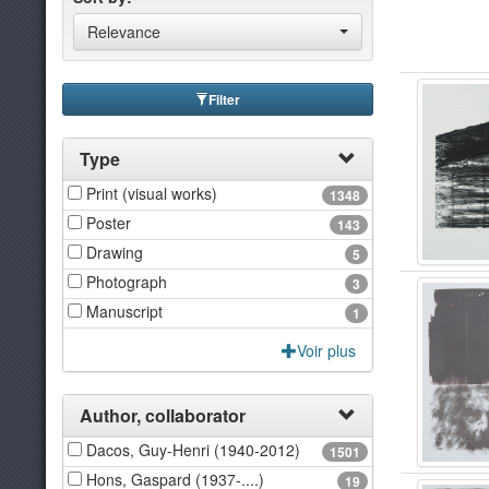
Relevance
Filter
Type
Print (visual works)
1348
Poster
143
Drawing
5
Photograph
3
Manuscript
1
Voir plus
Author, collaborator
Dacos, Guy-Henri (1940-2012)
1501
Hons, Gaspard (1937-....)
19