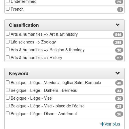
Undetermined
29
French
1
Classification
Arts & humanities => Art & art history
546
Life sciences => Zoology
298
Arts & humanities => Religion & theology
30
Arts & humanities => History
27
Keyword
Belgique - Liège - Verviers - église Saint-Remacle
40
Belgique - Liège - Dalhem - Berneau
34
Belgique - Liège - Visé
30
Belgique - Liège - Visé - place de l'église
28
Belgique - Liège - Dison - Andrimont
26
Voir plus