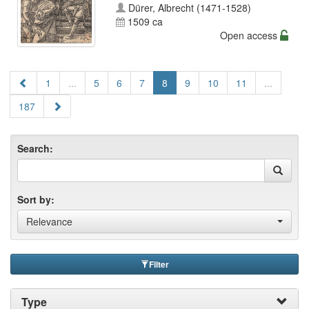
Dürer, Albrecht (1471-1528)
1509 ca
Open access
1
...
5
6
7
8
9
10
11
...
187
Search:
Sort by:
Relevance
Filter
Type