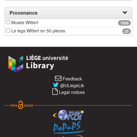
Provenance
Musée Wittert
1866
Le legs Wittert en 50 pièces
25
Feedback
@ULiegeLib
Legal notices