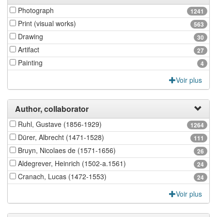
Photograph
1241
Print (visual works)
563
Drawing
30
Artifact
27
Painting
4
Voir plus
Author, collaborator
Ruhl, Gustave (1856-1929)
1264
Dürer, Albrecht (1471-1528)
111
Bruyn, Nicolaes de (1571-1656)
26
Aldegrever, Heinrich (1502-a.1561)
24
Cranach, Lucas (1472-1553)
24
Voir plus