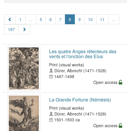
1
...
5
6
7
8
9
10
11
...
187
Les quatre Anges rétenteurs des
vents et l'onction des Elus
Print (visual works)
Dürer, Albrecht (1471-1528)
1497-1498
Open access
La Grande Fortune (Némésis)
Print (visual works)
Dürer, Albrecht (1471-1528)
1501-1503 ca
Open access