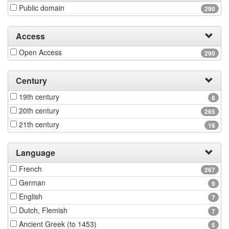
Public domain
290
Access
Open Access
290
Century
19th century
8
20th century
265
21th century
16
Language
French
267
German
9
English
7
Dutch, Flemish
7
Ancient Greek (to 1453)
5