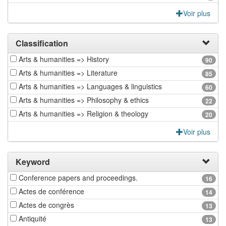
Voir plus
Classification
Arts & humanities => History
90
Arts & humanities => Literature
85
Arts & humanities => Languages & linguistics
60
Arts & humanities => Philosophy & ethics
22
Arts & humanities => Religion & theology
20
Voir plus
Keyword
Conference papers and proceedings.
16
Actes de conférence
14
Actes de congrès
13
Antiquité
13