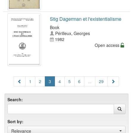
Stig Dagerman et l'existentialisme
Book
Périlleux, Georges
1982
Open access
1
2
3
4
5
6
...
29
Search:
Sort by:
Relevance