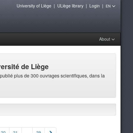
University of Liège
|
ULiège library
|
Login
|
EN
About
versité de Liège
 publié plus de 300 ouvrages scientifiques, dans la
20
21
...
29