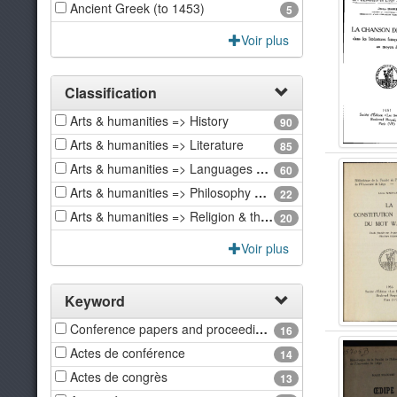
Ancient Greek (to 1453)
5
Voir plus
Classification
Arts & humanities => History
90
Arts & humanities => Literature
85
Arts & humanities => Languages & linguistics
60
Arts & humanities => Philosophy & ethics
22
Arts & humanities => Religion & theology
20
Voir plus
Keyword
Conference papers and proceedings.
16
Actes de conférence
14
Actes de congrès
13