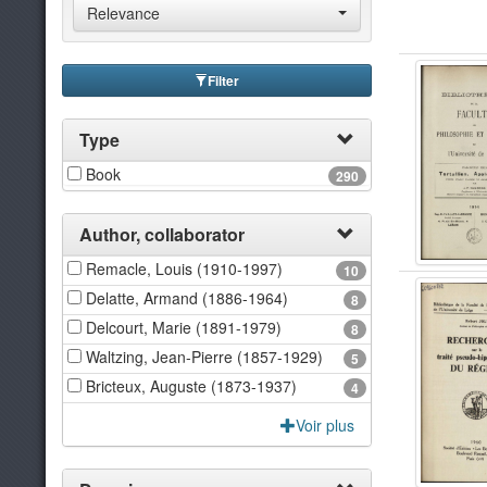
Relevance
Filter
Type
Book
290
Author, collaborator
Remacle, Louis (1910-1997)
10
Delatte, Armand (1886-1964)
8
Delcourt, Marie (1891-1979)
8
Waltzing, Jean-Pierre (1857-1929)
5
Bricteux, Auguste (1873-1937)
4
Voir plus