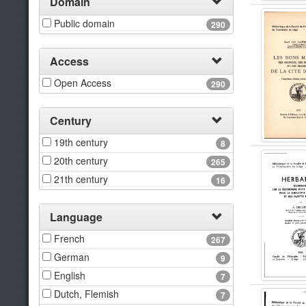
Domain
Public domain
290
Access
Open Access
290
Century
19th century
8
20th century
265
21th century
16
Language
French
267
German
9
English
7
Dutch, Flemish
7