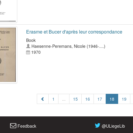
Erasme et Bucer d'après leur correspondance
Book
Haesenne-Peremans, Nicole (1946-....)
1970
1
...
15
16
17
18
19
Feedback
@ULiegeLib