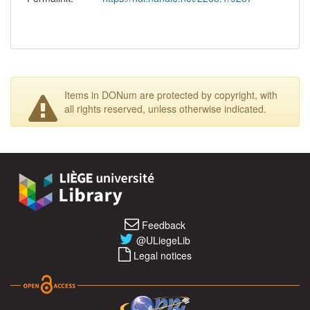
Items in DONum are protected by copyright, with
all rights reserved, unless otherwise indicated.
Feedback
@ULiegeLib
Legal notices