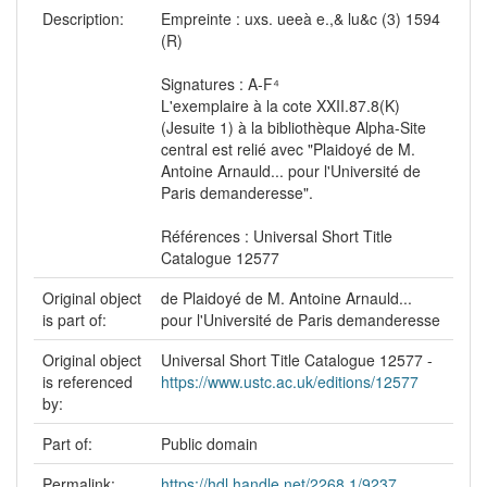
Description:
Empreinte : uxs. ueeà e.,& lu&c (3) 1594
(R)
Signatures : A-F⁴
L'exemplaire à la cote XXII.87.8(K)
(Jesuite 1) à la bibliothèque Alpha-Site
central est relié avec "Plaidoyé de M.
Antoine Arnauld... pour l'Université de
Paris demanderesse".
Références : Universal Short Title
Catalogue 12577
Original object
de Plaidoyé de M. Antoine Arnauld...
is part of:
pour l'Université de Paris demanderesse
Original object
Universal Short Title Catalogue 12577 -
is referenced
https://www.ustc.ac.uk/editions/12577
by:
Part of:
Public domain
Permalink:
https://hdl.handle.net/2268.1/9237