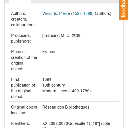
Authors,
Versoris, Pierre (1528-1588)
(authors)
creators,
collaborators:
Producers,
[France?] M. D. XCIII.
publishers:
Place of
France
creation of the
original
object:
First
1594
publication of
16th century
the original
Modern times (1492-1789)
object:
Original object
Réseau des Bibliothèques
location:
Identifiers:
XXII.087.008(K)(Jesuite 1) [16°] (cote