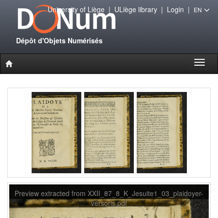
University of Liège
|
ULiège library
|
Login
|
EN
Dépôt d'Objets Numérisés
Toggl
naviga
Preview extracted from XXII_87_8_K_Jesuite1_03_plaidoyer-
versoris.pdf