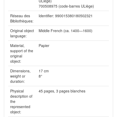
ULiège)
700508975 (code-barres ULiège)
Réseau des
Identifier: 990015380180502321
Bibliothèques:
Original object
Middle French (ca. 1400—1600)
language:
Material,
Papier
support of the
original
object:
Dimensions,
17 cm
weight or
8°
duration:
Physical
45 pages, 3 pages blanches
description of
the
represented
object: