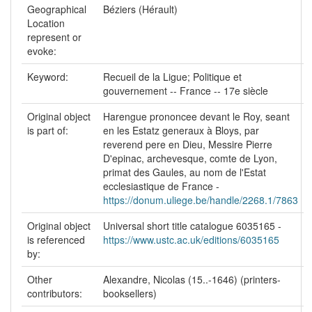
Geographical
Béziers (Hérault)
Location
represent or
evoke:
Keyword:
Recueil de la Ligue; Politique et
gouvernement -- France -- 17e siècle
Original object
Harengue prononcee devant le Roy, seant
is part of:
en les Estatz generaux à Bloys, par
reverend pere en Dieu, Messire Pierre
D'epinac, archevesque, comte de Lyon,
primat des Gaules, au nom de l'Estat
ecclesiastique de France -
https://donum.uliege.be/handle/2268.1/7863
Original object
Universal short title catalogue 6035165 -
is referenced
https://www.ustc.ac.uk/editions/6035165
by:
Other
Alexandre, Nicolas (15..-1646) (printers-
contributors:
booksellers)