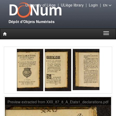
University of Liège
|
ULiège library
|
Login
|
EN
Dépôt d'Objets Numérisés
Toggl
naviga
Preview extracted from XXII_87_8_A_Etats1_declarations.pdf