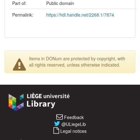
Part of:
Public domain
Permalink:
https://hdl.handle.net/2268.1/7874
Items in DONum are protected by copyright, with
all rights reserved, unless otherwise indicated.
Feedback
@ULiegeLib
Legal notices