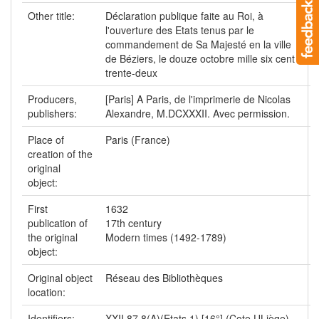
Other title:
Déclaration publique faite au Roi, à
l'ouverture des Etats tenus par le
commandement de Sa Majesté en la ville
de Béziers, le douze octobre mille six cent
trente-deux
Producers,
[Paris] A Paris, de l'imprimerie de Nicolas
publishers:
Alexandre, M.DCXXXII. Avec permission.
Place of
Paris (France)
creation of the
original
object:
First
1632
publication of
17th century
the original
Modern times (1492-1789)
object:
Original object
Réseau des Bibliothèques
location:
Identifiers:
XXII.87.8(A)(Etats 1) [16°] (Cote ULiège)