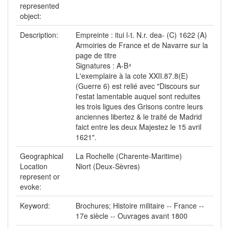
represented
object:
Description:
Empreinte : itui l-t. N.r. dea- (C) 1622 (A)
Armoiries de France et de Navarre sur la
page de titre
Signatures : A-B⁴
L'exemplaire à la cote XXII.87.8(E)
(Guerre 6) est relié avec "Discours sur
l'estat lamentable auquel sont reduites
les trois ligues des Grisons contre leurs
anciennes libertez & le traité de Madrid
faict entre les deux Majestez le 15 avril
1621".
Geographical
La Rochelle (Charente-Maritime)
Location
Niort (Deux-Sèvres)
represent or
evoke:
Keyword:
Brochures; Histoire militaire -- France --
17e siècle -- Ouvrages avant 1800