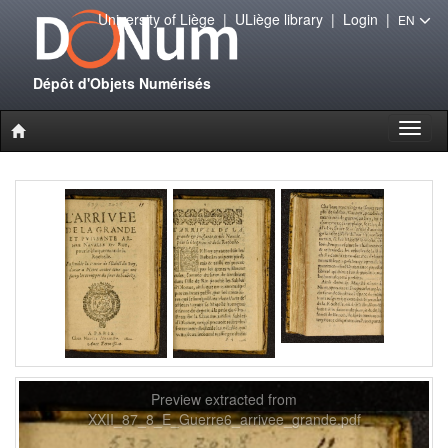
University of Liège
|
ULiège library
|
Login
|
EN
Dépôt d'Objets Numérisés
Toggl
naviga
Preview extracted from
XXII_87_8_E_Guerre6_arrivee_grande.pdf