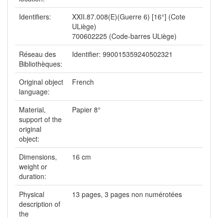
Identifiers:
XXII.87.008(E)(Guerre 6) [16°] (Cote
ULiège)
700602225 (Code-barres ULiège)
Réseau des
Identifier: 990015359240502321
Bibliothèques:
Original object
French
language:
Material,
Papier 8°
support of the
original
object:
Dimensions,
16 cm
weight or
duration:
Physical
13 pages, 3 pages non numérotées
description of
the