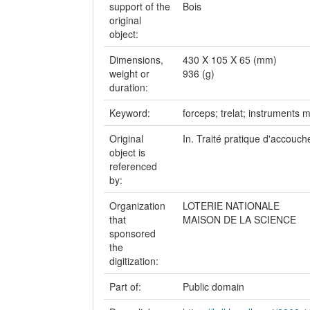
support of the
Bois
original
object:
Dimensions,
430 X 105 X 65 (mm)
weight or
936 (g)
duration:
Keyword:
forceps; trelat; instruments
Original
In. Traité pratique d'accouch
object is
referenced
by:
Organization
LOTERIE NATIONALE
that
MAISON DE LA SCIENCE
sponsored
the
digitization:
Part of:
Public domain