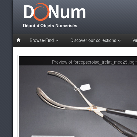
Dépôt d'Objets Numérisés
Browse/Find
Discover our collections
Vi
Preview of forcepscroise_trelat_med25.jpg