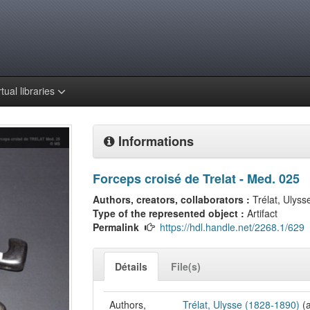
rtual libraries
Informations
Forceps croisé de Trelat - Med. 025
Authors, creators, collaborators :
Trélat, Ulyss
Type of the represented object :
Artifact
Permalink
https://hdl.handle.net/2268.1/629
Détails
File(s)
Authors,
Trélat, Ulysse (1828-1890)
(a