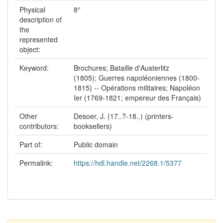
Physical
8°
description of
the
represented
object:
Keyword:
Brochures; Bataille d'Austerlitz
(1805); Guerres napoléoniennes (1800-
1815) -- Opérations militaires; Napoléon
Ier (1769-1821; empereur des Français)
Other
Desoer, J. (17..?-18..) (printers-
contributors:
booksellers)
Part of:
Public domain
Permalink:
https://hdl.handle.net/2268.1/5377