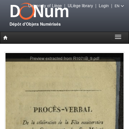
University of Liège
|
ULiège library
|
Login
|
EN
Dépôt d'Objets Numérisés
Toggl
naviga
Preview extracted from R1071B_9.pdf