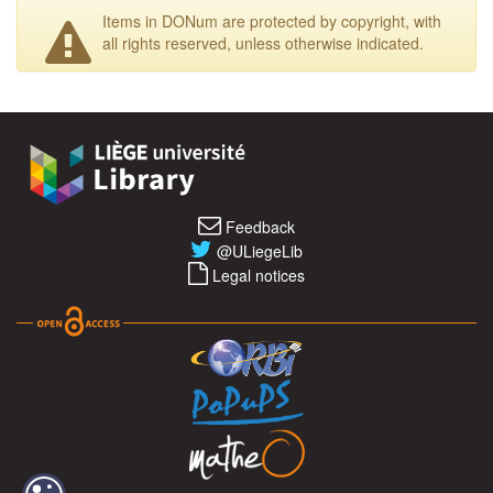
Items in DONum are protected by copyright, with
all rights reserved, unless otherwise indicated.
Feedback
@ULiegeLib
Legal notices