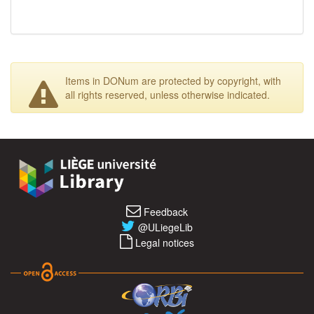
Items in DONum are protected by copyright, with
all rights reserved, unless otherwise indicated.
Feedback
@ULiegeLib
Legal notices