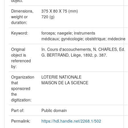
object:
Dimensions,
375 X 80 X 75 (mm)
weight or
720 (g)
duration:
Keyword:
forceps; naegele; instruments
médicaux; gynécologie; obstétrique; médecine
Original
In. Cours d'accouchements, N. CHARLES, Ed.
object is
G. BERTRAND, Liège, 1892, p. 387.
referenced
by:
Organization
LOTERIE NATIONALE
that
MAISON DE LA SCIENCE
sponsored
the
digitization:
Part of:
Public domain
Permalink:
https://hdl.handle.net/2268.1/502