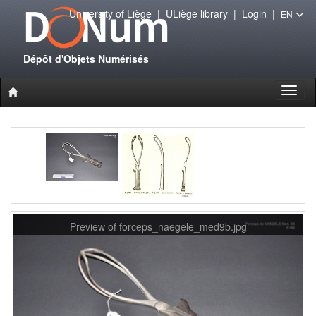
University of Liège
|
ULiège library
|
Login
|
EN
Dépôt d'Objets Numérisés
Toggl
naviga
Preview of forceps_naegele_med9b.jpg