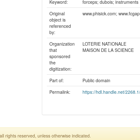
Keyword:
forceps; dubois; instruments
Original
www.phisick.com; www.fcgapu
object is
referenced
by:
Organization
LOTERIE NATIONALE
that
MAISON DE LA SCIENCE
sponsored
the
digitization:
Part of:
Public domain
Permalink:
https://hdl.handle.net/2268.1
ll rights reserved, unless otherwise indicated.