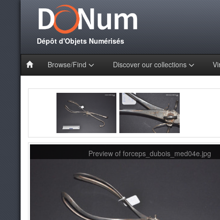
Dépôt d'Objets Numérisés
Browse/Find
Discover our collections
Vi
Preview of forceps_dubois_med04e.jpg