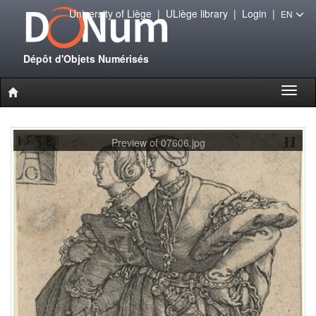
University of Liège
|
ULiège library
|
Login
|
EN
Dépôt d'Objets Numérisés
Toggl
naviga
Preview of 07606.jpg