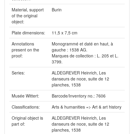
Material, support
Burin
of the original
object:
Plate dimensions:
11,5 x 7,5 cm
Annotations
Monogrammé et daté en haut, à
present on the
gauche : 1538 AG.
proof:
Marques de collection : L. 205 et L.
3799.
Series:
ALDEGREVER Heinrich, Les
danseurs de noce, suite de 12
planches, 1538
Musée Wittert:
Barcode/Inventory no.: 7606
Classifications:
Arts & humanities => Art & art history
Original object is
ALDEGREVER Heinrich, Les
part of:
danseurs de noce, suite de 12
planches, 1538