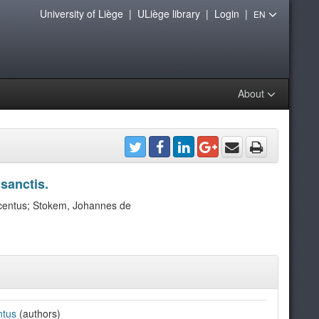
University of Liège
|
ULiège library
|
Login
|
EN
About
 sanctis.
centus; Stokem, Johannes de
ntus
(authors)