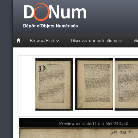
Dépôt d'Objets Numérisés
Browse/Find
Discover our collections
Vi
Preview extracted from Ms0243.pdf