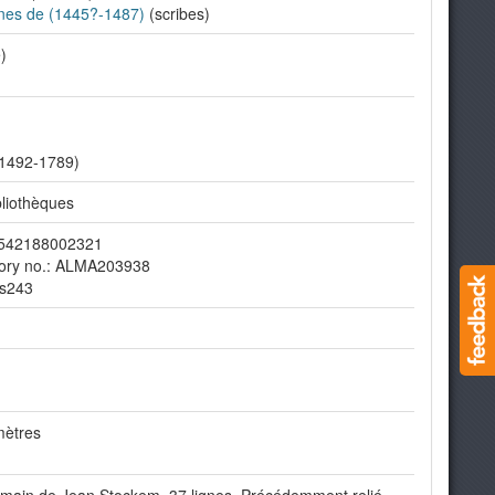
nes de (1445?-1487)
(scribes)
)
(1492-1789)
liothèques
19542188002321
tory no.: ALMA203938
Ms243
mètres