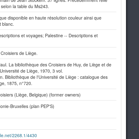
e main de Jean Stockem. 37 lignes. Précédemment relié
 selon la table du Ms243.
ue disponible en haute résolution couleur ainsi que
t blanc.
scriptions et voyages; Palestine -- Descriptions et
Croisiers de Liège.
ul. La bibliothèque des Croisiers de Huy, de Liège et de
Université de Liège, 1970, 3 vol.
 Bibliothèque de l'Université de Liège : catalogue des
̀ge, 1875, n°720.
isiers (Liège, Belgique) (former owners)
onie-Bruxelles (plan PEP'S)
dle.net/2268.1/4430