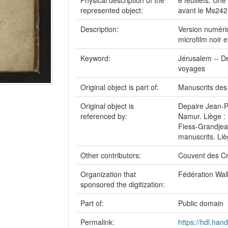
Physical description of the
6 feuillets. Un
represented object:
avant le Ms242
Description:
Version numériq
microfilm noir e
Keyword:
Jérusalem -- De
voyages
Original object is part of:
Manuscrits des 
Original object is
Depaire Jean-Pa
referenced by:
Namur. Liège : 
Fiess-Grandjean.
manuscrits. Lie
Other contributors:
Couvent des Cro
Organization that
Fédération Wall
sponsored the digitization:
Part of:
Public domain
Permalink:
https://hdl.han