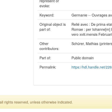
represent or
evoke:
Keyword:
Germanie -- Ouvrages av
Original object is
Relié avec : De prima eta
part of:
Romae : per Iohanne[m] B
vero xviii.mensis Februari
Other
Schürer, Mathias (printer
contributors:
Part of:
Public domain
Permalink:
https://hdl.handle.net/22
ll rights reserved, unless otherwise indicated.