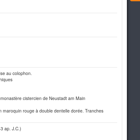
ise au colophon.
thiques
 monastère cistercien de Neustadt am Main
 en maroquin rouge à double dentelle dorée. Tranches
3 ap. J.C.)