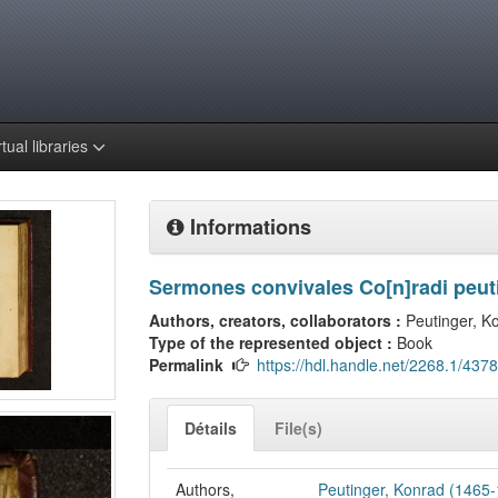
rtual libraries
Informations
Sermones convivales Co[n]radi peuti
Authors, creators, collaborators :
Peutinger, K
Type of the represented object :
Book
Permalink
https://hdl.handle.net/2268.1/4378
Détails
File(s)
Authors,
Peutinger, Konrad (1465