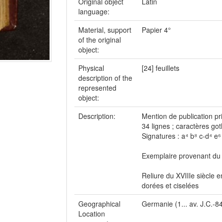
Original object
Latin
language:
Material, support
Papier 4°
of the original
object:
Physical
[24] feuillets
description of the
represented
object:
Description:
Mention de publication pr
34 lignes ; caractères go
Signatures : a⁴ b⁸ c-d⁴ e⁶
Exemplaire provenant du
Reliure du XVIIIe siècle
dorées et ciselées
Geographical
Germanie (1... av. J.C.-84
Location