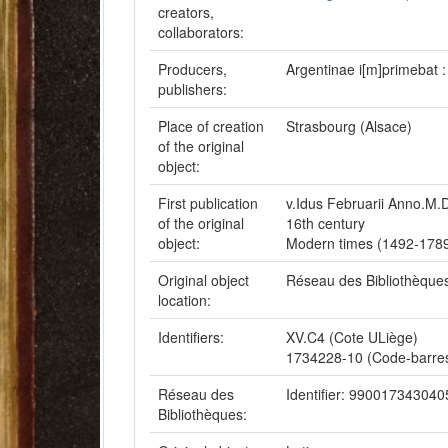
creators,
collaborators:
Producers,
Argentinae i[m]primebat :
publishers:
Place of creation
Strasbourg (Alsace)
of the original
object:
First publication
v.Idus Februarii Anno.M.D
of the original
16th century
object:
Modern times (1492-178
Original object
Réseau des Bibliothèque
location:
Identifiers:
XV.C4 (Cote ULiège)
1734228-10 (Code-barre
Réseau des
Identifier: 99001734304
Bibliothèques: