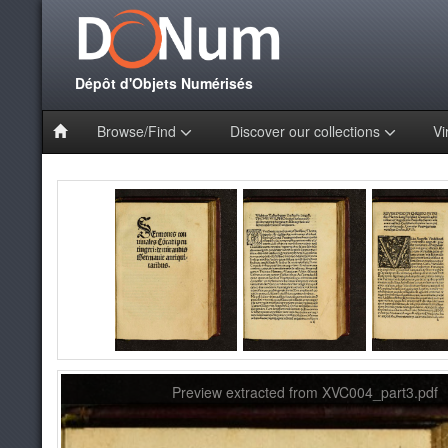
Dépôt d'Objets Numérisés
Browse/Find
Discover our collections
Vi
Preview extracted from XVC004_part3.pdf