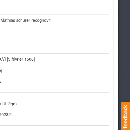
 Mathias schurer recognovit
.VI [5 février 1506]
9)
s
s ULiège)
0502321