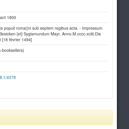
ant 1800
te populi roma||ni sub septem regibus acta. - Impressum
esicken [et] Sygismundum Mayr, Anno.M.cccc.xciiii.Die
i [18 février 1494]
s-booksellers)
68.1/4378