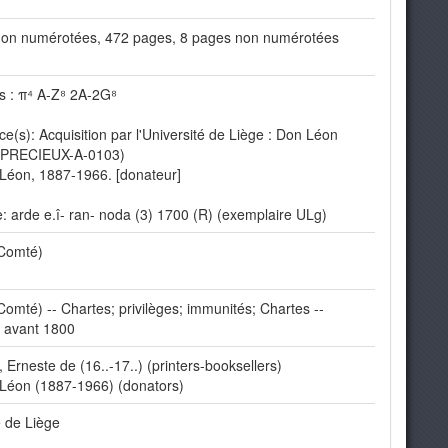
non numérotées, 472 pages, 8 pages non numérotées
s : π⁴ A-Z⁸ 2A-2G⁸
e(s): Acquisition par l'Université de Liège : Don Léon
 (PRECIEUX-A-0103)
 Léon, 1887-1966. [donateur]
: arde e.î- ran- noda (3) 1700 (R) (exemplaire ULg)
(Comté)
Comté) -- Chartes; privilèges; immunités; Chartes --
 avant 1800
 Erneste de (16..-17..) (printers-booksellers)
 Léon (1887-1966) (donators)
é de Liège