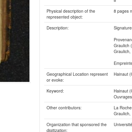
8°
Physical description of the
8 pages 
represented object:
Description:
Signature
Provenanc
Graulich
Graulich,
Empreinte
Geographical Location represent
Hainaut 
or evoke:
Keyword:
Hainaut (
Ouvrages
Other contributors:
La Roche,
Graulich,
Organization that sponsored the
Universit
digitization: