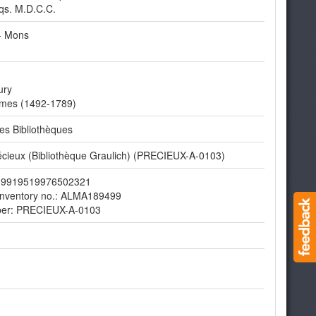
qs. M.D.C.C.
- Mons
ury
imes (1492-1789)
s Bibliothèques
cieux (Bibliothèque Graulich) (PRECIEUX-A-0103)
r: 9919519976502321
Inventory no.: ALMA189499
ber: PRECIEUX-A-0103