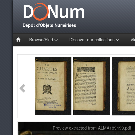
Dépôt d'Objets Numérisés
Browse/Find
Discover our collections
Vi
Preview extracted from ALMA189499.pdf