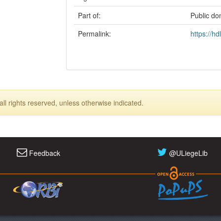
Part of:
Public do
Permalink:
https://h
ll rights reserved, unless otherwise indicated.
Feedback
@ULiegeLib