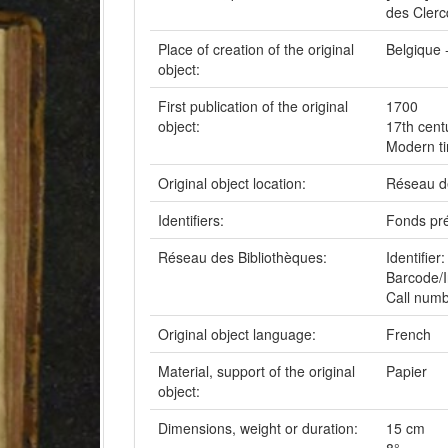
des Clerc
Place of creation of the original
Belgique 
object:
First publication of the original
1700
object:
17th cent
Modern t
Original object location:
Réseau de
Identifiers:
Fonds pré
Réseau des Bibliothèques:
Identifie
Barcode/
Call num
Original object language:
French
Material, support of the original
Papier
object:
Dimensions, weight or duration:
15 cm