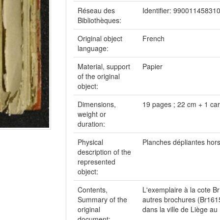
Réseau des
Identifier: 9900114583
Bibliothèques:
Original object
French
language:
Material, support
Papier
of the original
object:
Dimensions,
19 pages ; 22 cm + 1 car
weight or
duration:
Physical
Planches dépliantes hors
description of the
represented
object:
Contents,
L'exemplaire à la cote B
Summary of the
autres brochures (Br161
original
dans la ville de Liège au
document: