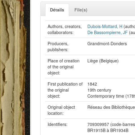
Détails
File(s)
Authors, creators,
Dubois-Mottard, H
(autho
collaborators:
De Bassompierre, JF
(au
Producers,
Grandmont-Donders
publishers:
Place of creation
Liège (Belgique)
of the original
object:
First publication of
1842
the original
19th century
object:
Contemporary time (1789
Original object
Réseau des Bibliothèqu
location:
Identifiers:
709309957 (code-barres
BR1915B à BR1934B