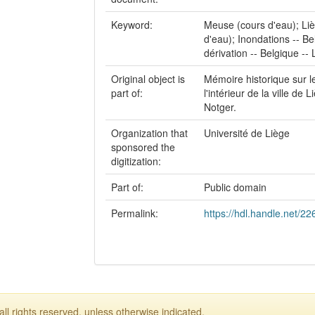
Keyword:
Meuse (cours d'eau); Liè
d'eau); Inondations -- Be
dérivation -- Belgique --
Original object is
Mémoire historique sur le
part of:
l'intérieur de la ville de
Notger.
Organization that
Université de Liège
sponsored the
digitization:
Part of:
Public domain
Permalink:
https://hdl.handle.net/2
ll rights reserved, unless otherwise indicated.