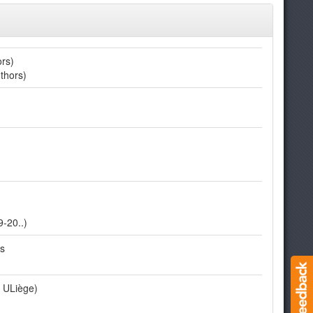
rs)
thors)
-20..)
es
 ULiège)