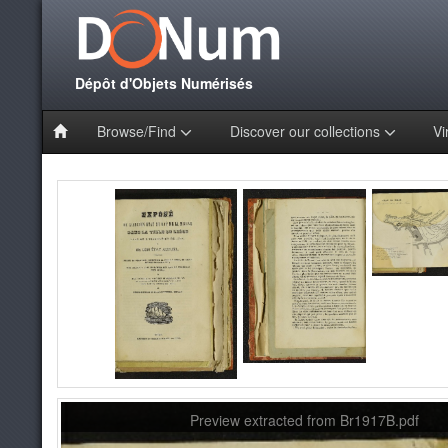
Dépôt d'Objets Numérisés
Browse/Find
Discover our collections
Vi
Preview extracted from Br1917B.pdf