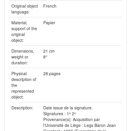
Original object
French
language:
Material,
Papier
support of the
original
object:
Dimensions,
21 cm
weight or
8°
duration:
Physical
28 pages
description of
the
represented
object:
Description:
Date issue de la signature.
Signatures : 1⁸ 2⁶
Provenance(s): Acquisition par
l'Université de Liège : Legs Baron Jean
Constant ; 1987 (Exemplaire de la