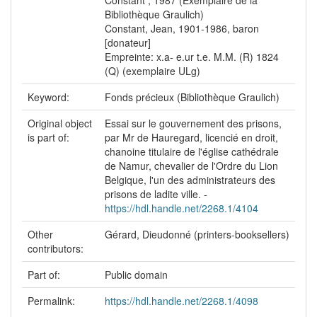
Bibliothèque Graulich)
Constant, Jean, 1901-1986, baron
[donateur]
Empreinte: x.a- e.ur t.e. M.M. (R) 1824
(Q) (exemplaire ULg)
Keyword:
Fonds précieux (Bibliothèque Graulich)
Original object
Essai sur le gouvernement des prisons,
is part of:
par Mr de Hauregard, licencié en droit,
chanoine titulaire de l'église cathédrale
de Namur, chevalier de l'Ordre du Lion
Belgique, l'un des administrateurs des
prisons de ladite ville. -
https://hdl.handle.net/2268.1/4104
Other
Gérard, Dieudonné (printers-booksellers)
contributors:
Part of:
Public domain
Permalink:
https://hdl.handle.net/2268.1/4098