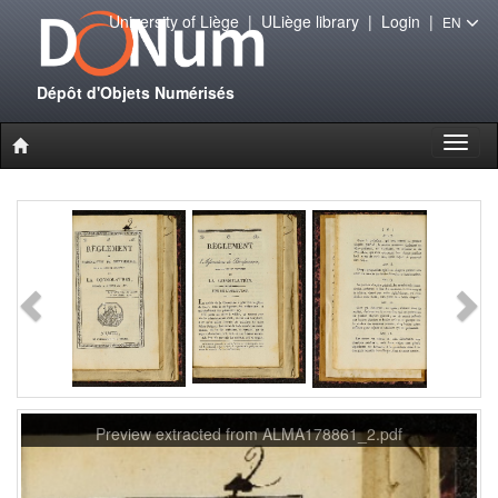
University of Liège
|
ULiège library
|
Login
|
EN
Dépôt d'Objets Numérisés
Toggl
naviga
Preview extracted from ALMA178861_2.pdf