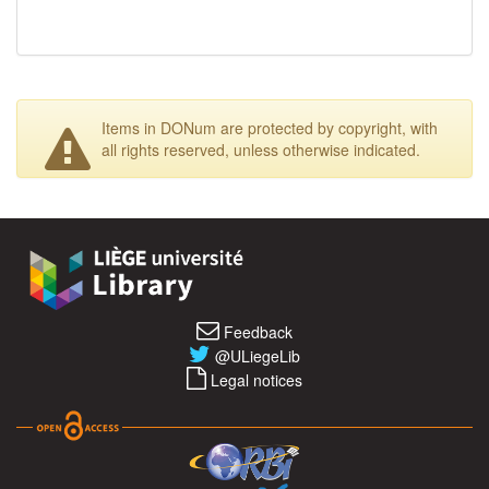
Items in DONum are protected by copyright, with
all rights reserved, unless otherwise indicated.
Feedback
@ULiegeLib
Legal notices